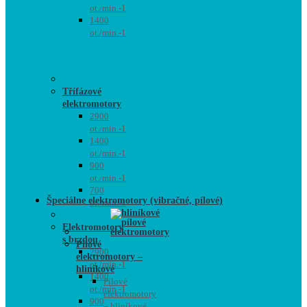
ot./min.-1
1400
ot./min.-1
Třífázové
elektromotory
2900
ot./min.-1
1400
ot./min.-1
900
ot./min.-1
700
Špeciálne elektromotory (vibračné, pílové)
ot./min.-1
Elektromotory
s brzdou
Pílové
2900
elektromotory –
ot./min.-1
hliníkové
1400
Pílové
ot./min.-1
elektromotory
900
– hliníkové