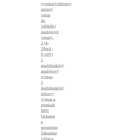
vysokorýchlostný
pulzný
vstup
do
100kHz)
analógové
vstupy:
2 (4-
20mA ;
0-10V)
1
multifunkčný
analógový
výstup,
1
multifunkčný
reléový
výstup a
terminál
M01
Ochrana
a
prostredie
Základná
výbava