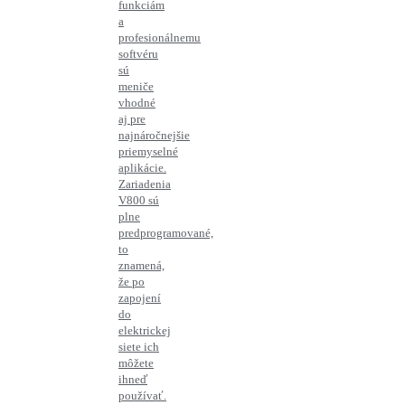
funkciám
a
profesionálnemu
softvéru
sú
meniče
vhodné
aj pre
najnáročnejšie
priemyselné
aplikácie.
Zariadenia
V800 sú
plne
predprogramované,
to
znamená,
že po
zapojení
do
elektrickej
siete ich
môžete
ihneď
používať.