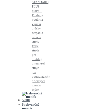
STANDARD
PLUS
400V –
Príklady
využitia
v praxi
brúsky
čerpadlá
rezacie
stroje
frézy
stroje
pre
textilný
priemysel
stroje
pre
potravinársky
priemysel
mnoho
iných…
Frekvenčné
meniče