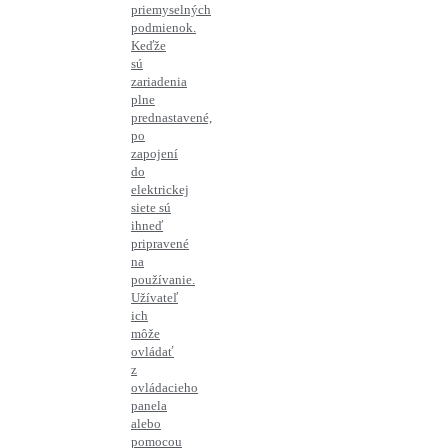
priemyselných
podmienok.
Keďže
sú
zariadenia
plne
prednastavené,
po
zapojení
do
elektrickej
siete sú
ihneď
pripravené
na
používanie.
Užívateľ
ich
môže
ovládať
z
ovládacieho
panela
alebo
pomocou