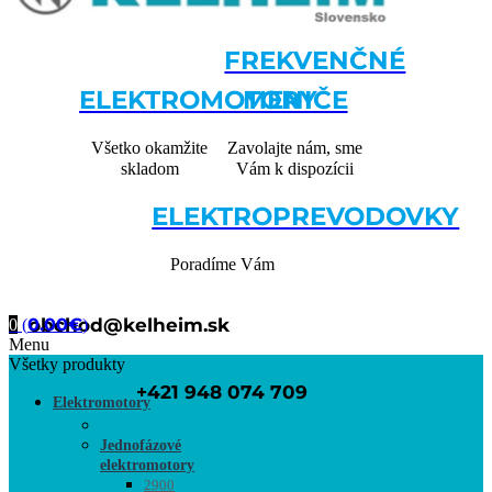
FREKVENČNÉ
ELEKTROMOTORY
MENIČE
Všetko okamžite
Zavolajte nám, sme
skladom
Vám k dispozícii
ELEKTROPREVODOVKY
Poradíme Vám
0.00
obchod@kelheim.sk
€
0
(
)
Menu
Všetky produkty
+421 948 074 709
Elektromotory
Jednofázové
elektromotory
2900