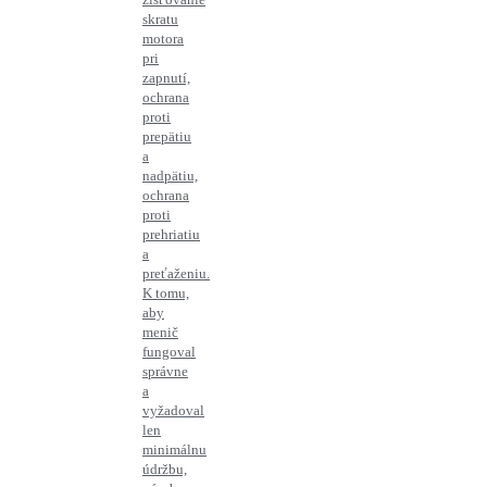
skratu
motora
pri
zapnutí,
ochrana
proti
prepätiu
a
nadpätiu,
ochrana
proti
prehriatiu
a
preťaženiu.
K tomu,
aby
menič
fungoval
správne
a
vyžadoval
len
minimálnu
údržbu,