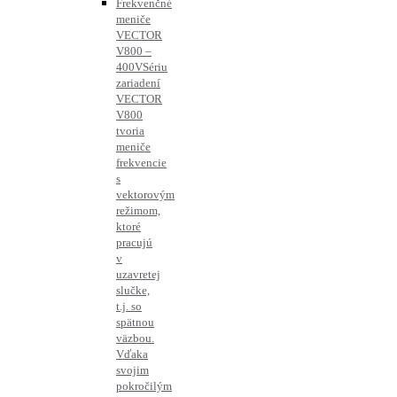
Frekvenčné
meniče
VECTOR
V800 –
400V
Sériu
zariadení
VECTOR
V800
tvoria
meniče
frekvencie
s
vektorovým
režimom,
ktoré
pracujú
v
uzavretej
slučke,
t.j. so
spätnou
väzbou.
Vďaka
svojim
pokročilým