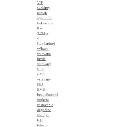
V/F
skalárny
rozsah
výstupnej
frekvencie
0 –
3,2kHz
v
štandardnej
výbave
vstavaná
brzda
vstavaný
filter
EMC
vstavaný
PID
EMS –
bezpečnostná
funkcia
zastavenia
digitálne
vstupy:
6 (z
toho 1