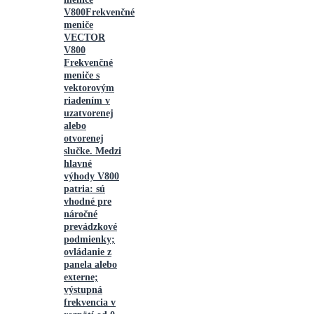
V800
Frekvenčné
meniče
VECTOR
V800
Frekvenčné
meniče s
vektorovým
riadením v
uzatvorenej
alebo
otvorenej
slučke. Medzi
hlavné
výhody V800
patria: sú
vhodné pre
náročné
prevádzkové
podmienky;
ovládanie z
panela alebo
externe;
výstupná
frekvencia v