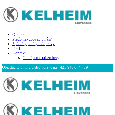
Obchod
Prečo nakupovať u nás?
Spôsoby platby a dopravy
Pokladňa
Kontakt
Odstúpenie od zmluvy
Objednajte online alebo volajte na +421 948 074 709
Čeština