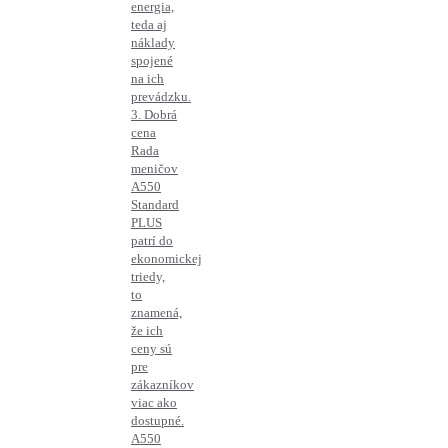
energia,
teda aj
náklady
spojené
na ich
prevádzku.
3. Dobrá
cena
Rada
meničov
A550
Standard
PLUS
patrí do
ekonomickej
triedy,
to
znamená,
že ich
ceny sú
pre
zákazníkov
viac ako
dostupné.
A550