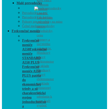
ktorí vám s
Malé prevodovky
výberom
ochotne
Prevodovky na gril
pomôžu.
Prevodovky do kotlov
Taktiež vám
Pohony pre mlynčeky na mäso
vysvetlia
Čelné medziprevodovky
proces
objednávky,
Frekvenčné meniče
cenu
dopravy a
Frekvenčné
iné bližšie
meniče
informácie.
A550
Frekvenčné
Hliníkový
meniče
pílový
STANDARD
elektromotor
A550 PLUS
na sklade
Frekvenčné
Hliníkový
meniče A550
pílový
PLUS patria
elektromotor
do
na sklade
ekonomickej
pripravený
triedy a sú
na
charakteristické
odoslanie k
svojou
vám. Stačí
jednoduchosťou
vyplniť
a