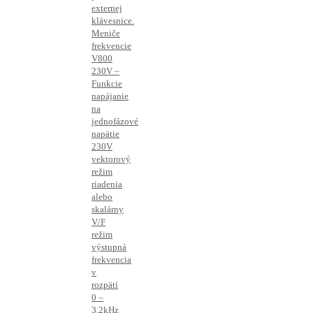
externej
klávesnice.
Meniče
frekvencie
V800
230V –
Funkcie
napájanie
na
jednofázové
napätie
230V
vektorový
režim
riadenia
alebo
skalárny
V/F
režim
výstupná
frekvencia
v
rozpätí
0 –
3,2kHz