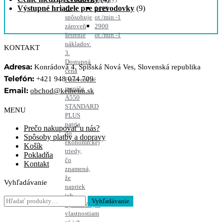
Výstupné hriadele pre prevodovky
(9)
čo
1400
spôsobuje
ot./min.-1
zároveň
2900
šetrenie
ot./min.-1
nákladov.
KONTAKT
3.
Dostupná
Adresa:
Konrádová 4, Spišská Nová Ves, Slovenská republika
cena
Telefón:
+421 948 074 709
Frekvenčné
meniče
Email:
obchod@kelheim.sk
A550
STANDARD
MENU
PLUS
patria
Prečo nakupovať u nás?
do
Spôsoby platby a dopravy
ekonomickej
Košík
triedy,
Pokladňa
čo
Kontakt
znamená,
že
Vyhľadávanie
napriek
ich
Hľadať:
Vyhľadávanie
výnimočným
vlastnostiam