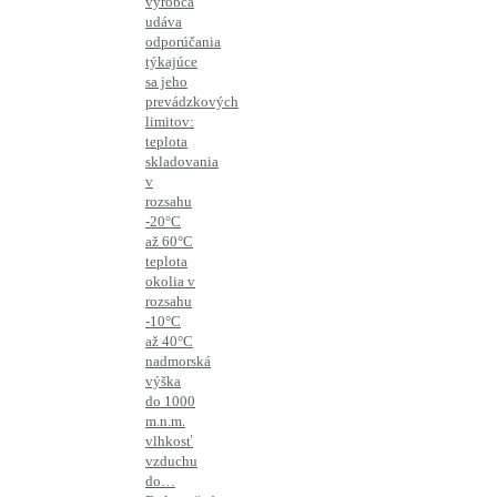
výrobca
udáva
odporúčania
týkajúce
sa jeho
prevádzkových
limitov:
teplota
skladovania
v
rozsahu
-20°C
až 60°C
teplota
okolia v
rozsahu
-10°C
až 40°C
nadmorská
výška
do 1000
m.n.m.
vlhkosť
vzduchu
do…