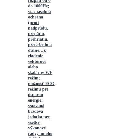
rozpätí od 0
do 1000Hz;
viacnásobná
ochrana
(proti
nadprúdu,
prepätiu,
prehriatiu,
preťaženiu a
ďalšie…);
riadenie
vektorové
alebo
skalárny V/F
režim;
možnosť ECO
režimu pre
úsporou
energie;
vstavaná
brzdová
jedotka pre
všetky
výkonové
rady; mnoho