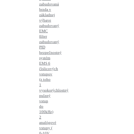
zabudovaná
brzda v
základnej
výbave
zabudovaný
EMC
filter
zabudovaný
PID
bezpečnostný
systém
EMS 6
číslicových
vstupov
(z toho
1
vysokorýchlostný
pulzný
vstup
do
100kHz)
2
analógové
vstupy (
0-10V