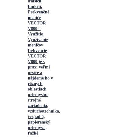
ďalších
funkcií.
Frekvenčné
meniče
VECTOR
V800 –
Využitie
Využívanie
meničov
frekvencie
VECTOR
V800 je v
praxi veľmi
pestré a
nájdeme ho v
rôznych
oblastiach
priemyslu:
strojné
zariadenia,
vzduchotechnika,
čerpadlá,
papierenský
priemysel,
ťažké