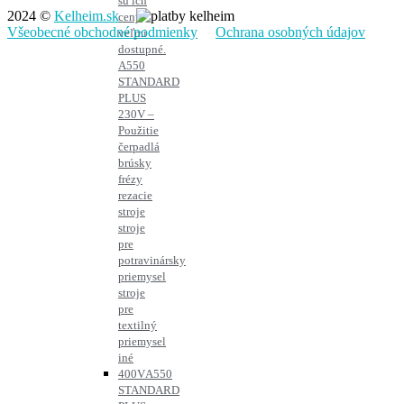
sú ich
2024 ©
Kelheim.sk
ceny
Všeobecné obchodné podmienky
Ochrana osobných údajov
veľmi
dostupné.
A550
STANDARD
PLUS
230V –
Použitie
čerpadlá
brúsky
frézy
rezacie
stroje
stroje
pre
potravinársky
priemysel
stroje
pre
textilný
priemysel
iné
400V
A550
STANDARD