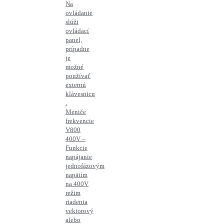
Na
ovládanie
slúži
ovládací
panel,
prípadne
je
možné
používať
externú
klávesnicu
.
Meniče
frekvencie
V800
400V –
Funkcie
napájanie
jednofázovým
napätím
na 400V
režim
riadenia
vektorový
alebo