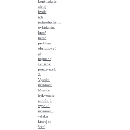
konštrukcie,
ale aj
kvôli
ich
jednoduchému
ovládaniu,
ktoré
nemá
problém
obsluhovať
aj
najmenej
skúsený
používateľ.
2.
Vysoká
účinnosť
Meniče
frekvencie
zaručujú
vysokú
účinnosť,
vďaka
ktorej sa
šetrí