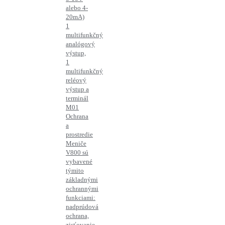
alebo 4-
20mA)
1
multifunkčný
analógový
výstup,
1
multifunkčný
reléový
výstup a
terminál
M01
Ochrana
a
prostredie
Meniče
V800 sú
vybavené
týmito
základnými
ochrannými
funkciami:
nadprúdová
ochrana,
zisťovanie