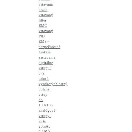
vstavaná
brzda
vstavaný
filter
EMC
vstavaný
PID
EMS –
bezpečnostná
funkcia
zastavenia
digitálne
vstupy:
6 (z
toho 1
vysokorýchlostný
pulzný
vstup
do
100kHz)
analógové
vstupy:
2 (4-
20mA ;
0-10V)