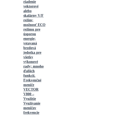
riadenie
vektorové
alebo
skalárny V/F
režim;
možnosť ECO
režimu pre
úsporou
energie;
vstavaná
brzdová
jedotka pre
všetky
výkonové
rady; mnoho
ďalších
funkcií.
Frekvenčné
meniče
VECTOR
V800 –
Využitie
Využívanie
meničov
frekvencie