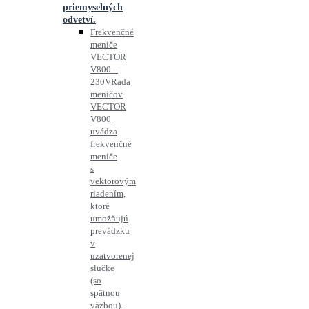
priemyselných
odvetví.
Frekvenčné
meniče
VECTOR
V800 –
230V
Rada
meničov
VECTOR
V800
uvádza
frekvenčné
meniče
s
vektorovým
riadením,
ktoré
umožňujú
prevádzku
v
uzatvorenej
slučke
(so
spätnou
väzbou).