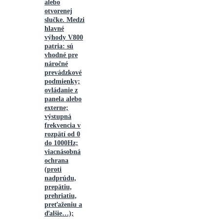
alebo
otvorenej
slučke. Medzi
hlavné
výhody V800
patria: sú
vhodné pre
náročné
prevádzkové
podmienky;
ovládanie z
panela alebo
externe;
výstupná
frekvencia v
rozpätí od 0
do 1000Hz;
viacnásobná
ochrana
(proti
nadprúdu,
prepätiu,
prehriatiu,
preťaženiu a
ďalšie…);