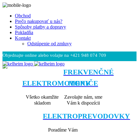
Obchod
Prečo nakupovať u nás?
Spôsoby platby a dopravy
Pokladňa
Kontakt
Odstúpenie od zmluvy
Objednajte online alebo volajte na +421 948 074 709
Čeština
FREKVENČNÉ
ELEKTROMOTORY
MENIČE
Všetko okamžite
Zavolajte nám, sme
skladom
Vám k dispozícii
ELEKTROPREVODOVKY
Poradíme Vám