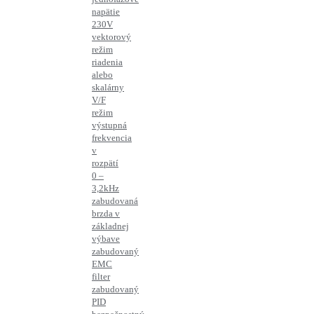
napätie
230V
vektorový
režim
riadenia
alebo
skalárny
V/F
režim
výstupná
frekvencia
v
rozpätí
0 –
3,2kHz
zabudovaná
brzda v
základnej
výbave
zabudovaný
EMC
filter
zabudovaný
PID