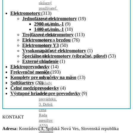
skúsený
používateľ.
Elektromotory
(313)
2.
Jednofázové elektromotory
(19)
Vysoká
2900 ot./min.-1
(9)
účinnosť
1400 ot./min.-1
(10)
Meniče
Trojfázové elektromotory
(113)
frekvencie
Elektromotory s brzdou
(76)
zaručujú
Elektromotory Y3
(50)
vysokú
Vysokonapäťové elektromotory
(1)
účinnosť,
Špeciálne elektromotory (vibračné, pílové)
(53)
vďaka
Externé chladenie
(1)
ktorej sa
Elektroprevodovky
(14)
šetrí
Frekvenčné meniče
(193)
energia,
Komplety pre mlynčeky na mäso
(13)
teda aj
Softštartéry
(20)
náklady
Čelné medziprevodovky
(4)
spojené
Výstupné hriadele pre prevodovky
(9)
na ich
prevádzku.
3. Dobrá
cena
Rada
KONTAKT
meničov
A550
Adresa:
Konrádová 4, Spišská Nová Ves, Slovenská republika
Standard