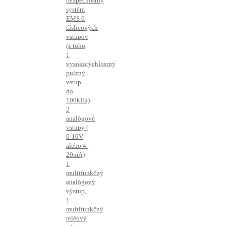
bezpečnostný
systém
EMS 6
číslicových
vstupov
(z toho
1
vysokorýchlostný
pulzný
vstup
do
100kHz)
2
analógové
vstupy (
0-10V
alebo 4-
20mA)
1
multifunkčný
analógový
výstup,
1
multifunkčný
reléový