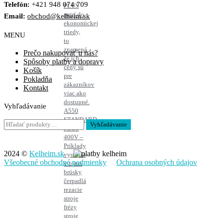
Telefón:
+421 948 074 709
PLUS
patrí do
Email:
obchod@kelheim.sk
ekonomickej
triedy,
MENU
to
znamená,
Prečo nakupovať u nás?
že ich
Spôsoby platby a dopravy
ceny sú
Košík
pre
Pokladňa
zákazníkov
Kontakt
viac ako
dostupné.
Vyhľadávanie
A550
STANDARD
Hľadať:
Vyhľadávanie
PLUS
400V –
Príklady
2024 ©
Kelheim.sk
využitia
Všeobecné obchodné podmienky
Ochrana osobných údajov
v praxi
brúsky
čerpadlá
rezacie
stroje
frézy
stroje