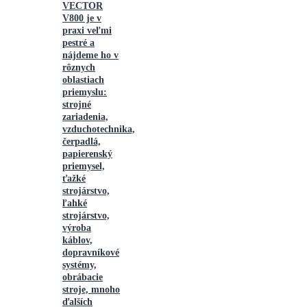
VECTOR
V800 je v
praxi veľmi
pestré a
nájdeme ho v
rôznych
oblastiach
priemyslu:
strojné
zariadenia,
vzduchotechnika,
čerpadlá,
papierenský
priemysel,
ťažké
strojárstvo,
ľahké
strojárstvo,
výroba
káblov,
dopravníkové
systémy,
obrábacie
stroje, mnoho
ďalších