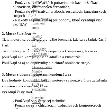
rezacie
Používa sa v miešačkách potravín, brúskach, leštičkách,
stroje
dúchadlách, odstredivých čerpadlách,
stroje
Používajú sa v malých vrtákoch, sústruhoch, kancelárskych
pre
strojoch atď.
potravinársky
Niekedy sa používajú aj pre pohony, ktoré vyžadujú viac
priemysel
ako 1kW.
stroje
pre
2. Motor štartéra:
textilný
Tieto motory sa používajú pre ťažké bremená, kde sa vyžaduje častý
priemysel
iné
štart.
400V
A550
Tieto motory sa používajú pre čerpadlá a kompresory, takže sa
STANDARD
používajú ako kompresor v chladničke a klimatizácii.
PLUS
400V –
Používajú sa aj na dopravníky a niektoré obrábacie stroje.
Charakteristika
Meniče
3. Motor s dvoma hodnotami kondenzátora
A550
STANDARD
Dva hodnoty kondenzátorových motorov sa používajú pre zaťaženia
PLUS sa
s vyššou zotrvačnosťou, ktoré
vyznačujú
vyžadujú častý štart.
3
hlavnými
Používajú sa v čerpacej technike.
črtami:
Používajú sa v chladiacich, vzduchových kompresoroch
1.