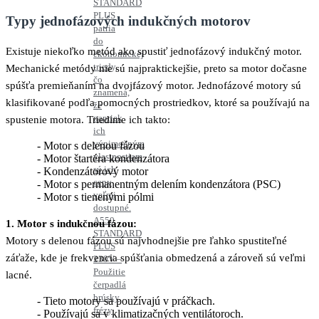
STANDARD
PLUS
Typy jednofázových indukčných motorov
patria
do
Existuje niekoľko metód ako spustiť jednofázový indukčný motor.
ekonomickej
triedy,
Mechanické metódy nie sú najpraktickejšie, preto sa motor dočasne
čo
spúšťa premieňaním na dvojfázový motor. Jednofázové motory sú
znamená,
klasifikované podľa pomocných prostriedkov, ktoré sa používajú na
že
napriek
spustenie motora. Triedime ich takto:
ich
výnimočným
Motor s delenou fázou
vlastnostiam
Motor štartéra kondenzátora
sú ich
Kondenzátorový motor
ceny
Motor s permanentným delením kondenzátora (PSC)
veľmi
Motor s tienenými pólmi
dostupné.
A550
1. Motor s indukčnou fázou:
STANDARD
Motory s delenou fázou sú najvhodnejšie pre ľahko spustiteľné
PLUS
záťaže, kde je frekvencia spúšťania obmedzená a zároveň sú veľmi
230V –
Použitie
lacné.
čerpadlá
brúsky
Tieto motory sa používajú v práčkach.
frézy
Používajú sa v klimatizačných ventilátoroch.