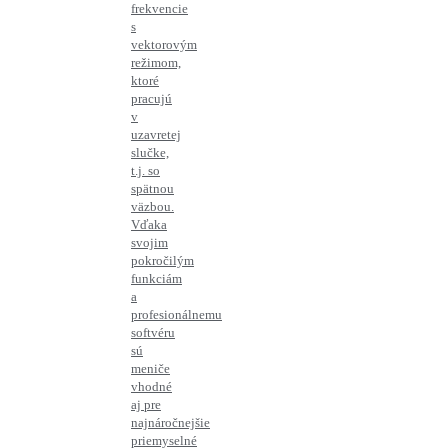
frekvencie
s
vektorovým
režimom,
ktoré
pracujú
v
uzavretej
slučke,
t.j. so
spätnou
väzbou.
Vďaka
svojim
pokročilým
funkciám
a
profesionálnemu
softvéru
sú
meniče
vhodné
aj pre
najnáročnejšie
priemyselné