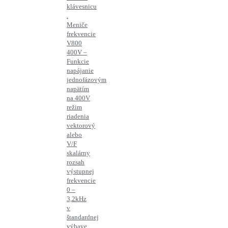
klávesnicu
.
Meniče
frekvencie
V800
400V –
Funkcie
napájanie
jednofázovým
napätím
na 400V
režim
riadenia
vektorový
alebo
V/F
skalárny
rozsah
výstupnej
frekvencie
0 –
3,2kHz
v
štandardnej
výbave