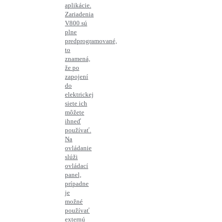
aplikácie.
Zariadenia
V800 sú
plne
predprogramované,
to
znamená,
že po
zapojení
do
elektrickej
siete ich
môžete
ihneď
používať.
Na
ovládanie
slúži
ovládací
panel,
prípadne
je
možné
používať
externú