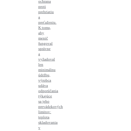
ochrana
proti
prehriatiu
a
preťaženiu.
K tomu,
aby
menič
fungoval
správne
a
vyžadoval
len
minimálnu
údržbu,
výrobca
udáva
odporúčania
týkajúce
sa jeho
prevádzkových
limitov:
teplota
skladovania
v