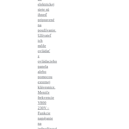
elektrickej
siete sú
ihneď
pripravené
na
používanie.
Užívateľ
ich
môže
ovládať
z
ovládacieho
panela
alebo
pomocou
externej
klávesnice.
Meniče
frekvencie
V800
230V –
Funkcie
napájanie
na
jednofázové