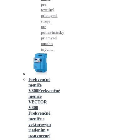
pre
textilný
priemysel
stroje
pre
potravinársky
priemysel
mnoho
iných…
Frekvenčné
meniče
V800
Frekvenčné
meniče
VECTOR
V800
Frekvenčné
meniče s
vektorovým
riadením v
uzatvorenej