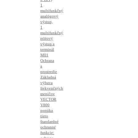
1
multifunkčný
analógový
výstup,
1
multifunkčný
reléový
výstup a
terminál
M01
Ochrana
a
prostredie
Základná
výbava
frekvenčných
meničov
VECTOR
V800
ponúka
tieto
štandardné
ochranné
funkcie: