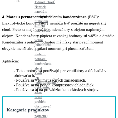
atď.
Jednoduchosť
Napriek
mnohým
výnimočným
4. Motor s permanentným delením kondenzátora (PSC):
funkciám
Elektrolytické kondenzátory nemôžu byť použité na nepretržitý
sú tieto
chod. Preto sa majú použiť kondenzátory s olejom naplneným
frekvenčné
meniče
olejom. Kondenzátory papiera rovnakej hodnoty sú väčšie a drahšie.
veľmi
Kondenzátor s jednou hodnotou má nízky štartovací moment
jednoduché,
obvykle menší ako krútiaci moment pri plnom zaťažení.
a to
nielen z
pohľadu
Aplikácia:
konštrukcie,
ale aj
Tieto motory sa používajú pre ventilátory a dúchadlá v
kvôli
ohrievačoch.
ich
Používa sa v klimatizačných zariadeniach.
jednoduchému
Používa sa na pohon kompresorov chladničiek.
ovládaniu,
Používa sa aj na prevádzku kancelárskych strojov.
ktoré
nemá
problém
obsluhovať
Kategorie produktov
aj
najmenej