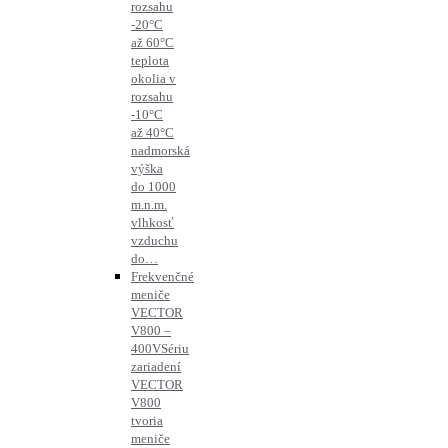
rozsahu
-20°C
až 60°C
teplota
okolia v
rozsahu
-10°C
až 40°C
nadmorská
výška
do 1000
m.n.m.
vlhkosť
vzduchu
do…
Frekvenčné
meniče
VECTOR
V800 –
400V
Sériu
zariadení
VECTOR
V800
tvoria
meniče