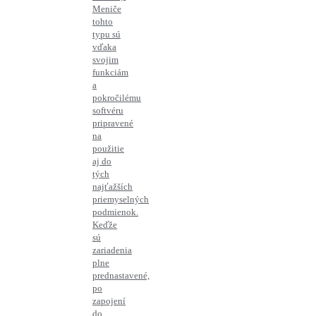
Meniče
tohto
typu sú
vďaka
svojim
funkciám
a
pokročilému
softvéru
pripravené
na
použitie
aj do
tých
najťažších
priemyselných
podmienok.
Keďže
sú
zariadenia
plne
prednastavené,
po
zapojení
do