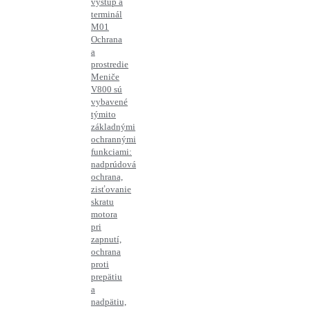
výstup a
terminál
M01
Ochrana
a
prostredie
Meniče
V800 sú
vybavené
týmito
základnými
ochrannými
funkciami:
nadprúdová
ochrana,
zisťovanie
skratu
motora
pri
zapnutí,
ochrana
proti
prepätiu
a
nadpätiu,