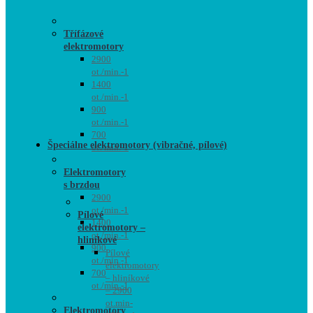
Třífázové
elektromotory
2900
ot./min.-1
1400
ot./min.-1
900
ot./min.-1
700
Špeciálne elektromotory (vibračné, pílové)
ot./min.-1
Elektromotory
s brzdou
2900
ot./min.-1
Pílové
1400
elektromotory –
ot./min.-1
hliníkové
900
Pílové
ot./min.-1
elektromotory
700
– hliníkové
ot./min.-1
– 2900
ot.min-
Elektromotory