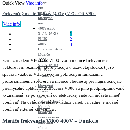
stroje
Quick View
Viac info
pre
textilný
Frekvenčný menič 18,5kW (400V) VECTOR V800
priemysel
iné
Viac info
400V
A550
1
STANDARD
2
PLUS
3
400V –
Charakteristika
Meniče
A550
Sériu zariadení VECTOR V800 tvoria meniče frekvencie s
STANDARD
vektorovým režimom, ktoré pracujú v uzavretej slučke, t.j. so
PLUS sa
spätnou väzbou. Vďaka svojim pokročilým funkciám a
vyznačujú
3
profesionálnemu softvéru sú meniče vhodné aj pre najnáročnejšie
hlavnými
priemyselné aplikácie. Zariadenia V800 sú plne predprogramované,
črtami:
to znamená, že po zapojení do elektrickej siete ich môžete ihneď
1.
Jednoduchosť
používať. Na ovládanie slúži ovládací panel, prípadne je možné
Napriek
používať externú klávesnicu .
mnohým
výnimočným
Meniče frekvencie V800 400V – Funkcie
funkciám
sú tieto