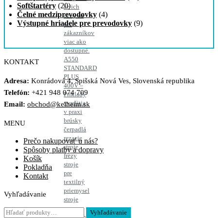
Softštartéry
(20)
že ich
Čelné medziprevodovky
(4)
ceny sú
Výstupné hriadele pre prevodovky
(9)
pre
zákazníkov
viac ako
dostupné.
A550
KONTAKT
STANDARD
PLUS
Adresa:
Konrádová 4, Spišská Nová Ves, Slovenská republika
400V –
Telefón:
+421 948 074 709
Príklady
využitia
Email:
obchod@kelheim.sk
v praxi
brúsky
MENU
čerpadlá
rezacie
Prečo nakupovať u nás?
stroje
Spôsoby platby a dopravy
frézy
Košík
stroje
Pokladňa
pre
Kontakt
textilný
priemysel
Vyhľadávanie
stroje
pre
Hľadať:
Vyhľadávanie
potravinársky