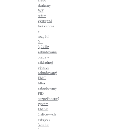
alebo
skalárny
V/F
režim
výstupná
frekvencia
v
rozpätí
0 –
3,2kHz
zabudovaná
brzda v
základnej
výbave
zabudovaný
EMC
filter
zabudovaný
PID
bezpečnostný
systém
EMS 6
číslicových
vstupov
(z toho