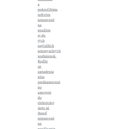
a
pokročilému
softvéru
pripravené
na
použitie
aj do
tých
najťažších
priemyselných
podmienok.
Keďže
sú
zariadenia
plne
prednastavené,
po
zapojení
do
elektrickej
siete sú
ihneď
pripravené
na
používanie.