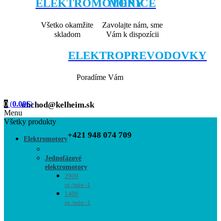
ELEKTROMOTORY
MENIČE
Všetko okamžite
Zavolajte nám, sme
skladom
Vám k dispozícii
ELEKTROPREVODOVKY
Poradíme Vám
0
(
0.00
€
)
obchod@kelheim.sk
Menu
Všetky produkty
+421 948 074 709
Elektromotory
Jednofázové
elektromotory
2900
ot./min.-1
1400
ot./min.-1