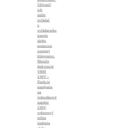
Užívateľ
ich
môže
ovládať
z
ovládacieho
panela
alebo
pomocou
externej
klávesnice.
Meniče
frekvencie
V800
230V –
Funkcie
napájanie
na
jednofázové
napätie
230V
vektorový
režim
riadenia