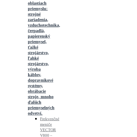
oblastiach
priemyslu:
strojné
zariadenia,
vzduchotechnika,
čerpadlá,
papierenský
priemysel,
ťažké
strojárstvo,
ľahké
strojárstvo,
výroba
káblov,
dopravníkové
systémy,
obrábacie
stroje, mnoho
ďalších
priemyselných
odvetví.
Frekvenčné
meniče
VECTOR
V800 –