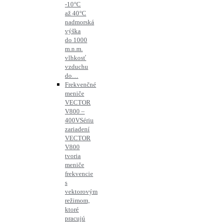
-10°C
až 40°C
nadmorská
výška
do 1000
m.n.m.
vlhkosť
vzduchu
do…
Frekvenčné
meniče
VECTOR
V800 –
400V
Sériu
zariadení
VECTOR
V800
tvoria
meniče
frekvencie
s
vektorovým
režimom,
ktoré
pracujú