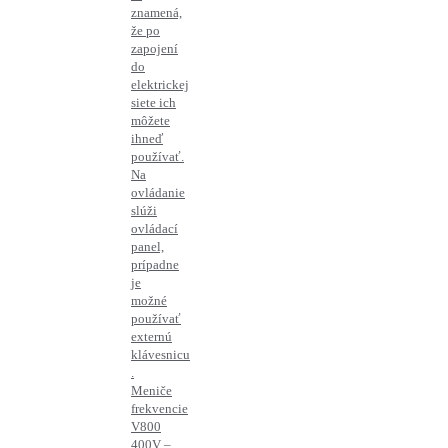
znamená,
že po
zapojení
do
elektrickej
siete ich
môžete
ihneď
používať.
Na
ovládanie
slúži
ovládací
panel,
prípadne
je
možné
používať
externú
klávesnicu
.
Meniče
frekvencie
V800
400V –