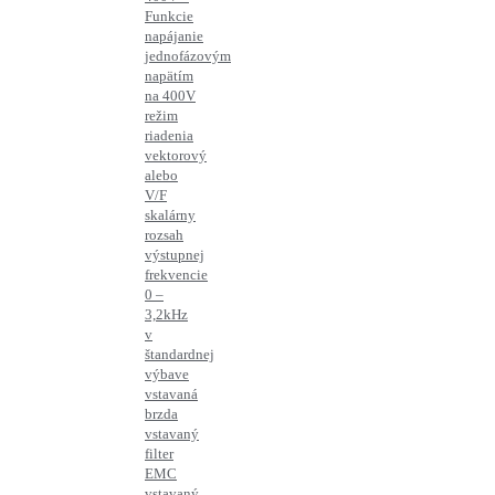
Funkcie
napájanie
jednofázovým
napätím
na 400V
režim
riadenia
vektorový
alebo
V/F
skalárny
rozsah
výstupnej
frekvencie
0 –
3,2kHz
v
štandardnej
výbave
vstavaná
brzda
vstavaný
filter
EMC
vstavaný