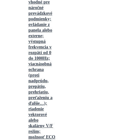
vhodné pre
náročné
prevádzkové
podmienky;
ovládanie z
panela alebo
externe;
výstupná
frekvencia v
rozpätí od 0
do 1000Hz;
viacnásobná
ochrana
(proti
nadprúdu,
prepätiu,
prehriatiu,
preťaženiu a
ďalšie…);
riadenie
vektorové
alebo
skalárny V/F
režim;
možnosť ECO