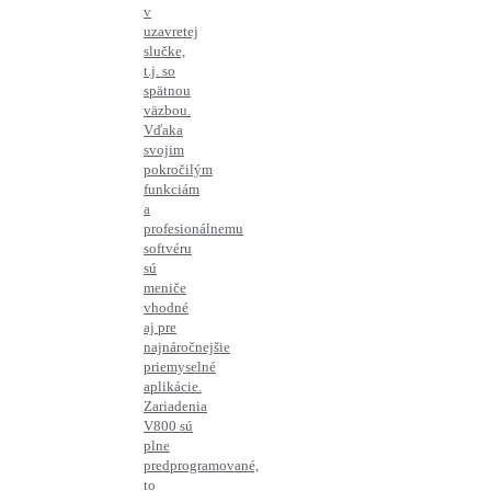
v
uzavretej
slučke,
t.j. so
spätnou
väzbou.
Vďaka
svojim
pokročilým
funkciám
a
profesionálnemu
softvéru
sú
meniče
vhodné
aj pre
najnáročnejšie
priemyselné
aplikácie.
Zariadenia
V800 sú
plne
predprogramované,
to