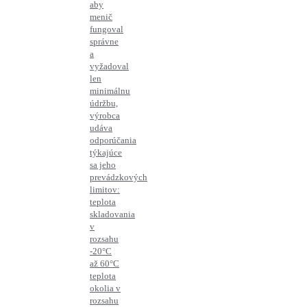
aby
menič
fungoval
správne
a
vyžadoval
len
minimálnu
údržbu,
výrobca
udáva
odporúčania
týkajúce
sa jeho
prevádzkových
limitov:
teplota
skladovania
v
rozsahu
-20°C
až 60°C
teplota
okolia v
rozsahu