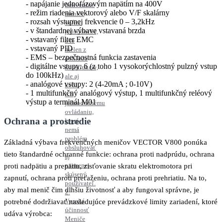
napájanie jednofázovým napätím na 400V
frekvenčné
režim riadenia vektorový alebo V/F skalárny
meniče
rozsah výstupnej frekvencie 0 – 3,2kHz
veľmi
v štandardnej výbave vstavaná brzda
jednoduché,
vstavaný filter EMC
a to
vstavaný PID
nielen z
EMS – bezpečnostná funkcia zastavenia
pohľadu
digitálne vstupy: 6 (z toho 1 vysokorýchlostný pulzný vstup
konštrukcie,
do 100kHz)
ale aj
analógové vstupy: 2 (4-20mA ; 0-10V)
kvôli
1 multifunkčný analógový výstup, 1 multifunkčný reléový
ich
výstup a terminál M01
jednoduchému
ovládaniu,
Ochrana a prostredie
ktoré
nemá
problém
Základná výbava frekvenčných meničov VECTOR V800 ponúka
obsluhovať
tieto štandardné ochranné funkcie: ochrana proti nadprúdu, ochrana
aj
najmenej
proti nadpätiu a prepätiu, zisťovanie skratu elektromotora pri
skúsený
zapnutí, ochrana proti preťaženiu, ochrana proti prehriatiu. Na to,
používateľ.
aby mal menič čim dlhšiu životnosť a aby fungoval správne, je
2.
Vysoká
potrebné dodržiavať nasledujúce prevádzkové limity zariadení, ktoré
účinnosť
udáva výrobca:
Meniče