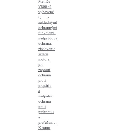
Meniče
V800 sú
vybavené
týmito
základnými
ochrannými
funkciami:
nadprúdová
ochrana,
zisťovanie
skratu
motora
pri
zapnutí,
ochrana
proti
prepätiu
a
nadpätiu,
ochrana
proti
prehriatiu
a
preťaženiu.
K tomu,