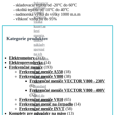
frekvencie
skladovacia teplota od -20°C do 60°C
zaručujú
okolitá teplota od -10°C do 40°C
vysokú
nadmorská výška do výšky 1000 m.n.m
účinnosť,
vlhkosť vzduchu do 95%
vďaka
ktorej sa
šetrí
energia,
Kategorie produktov
teda aj
náklady
spojené
na ich
Elektromotory
(313)
prevádzku.
Elektroprevodovky
(14)
3. Dobrá
Frekvenčné meniče
(193)
cena
Frekvenčné meniče A550
(18)
Rada
Frekvenčné meniče V800
(38)
meničov
Frekvenčné meniče VECTOR V800 - 230V
A550
(6)
Standard
Frekvenčné meniče VECTOR V800 - 400V
PLUS
(32)
patrí do
Frekvenčné meniče V810
(65)
ekonomickej
Frekvenčný menič na čerpadlo
(14)
triedy,
Frekvenčné meniče INVT
(58)
to
Komplety pre mlynčeky na mäso
(13)
znamená,