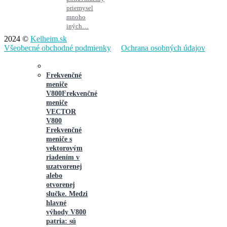
priemysel
mnoho
iných…
2024 ©
Kelheim.sk
Všeobecné obchodné podmienky
Ochrana osobných údajov
Frekvenčné
meniče
V800
Frekvenčné
meniče
VECTOR
V800
Frekvenčné
meniče s
vektorovým
riadením v
uzatvorenej
alebo
otvorenej
slučke. Medzi
hlavné
výhody V800
patria: sú