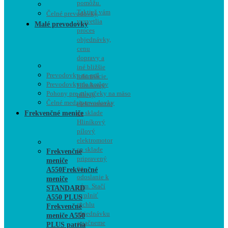
pomôžu.
Taktiež vám
Čelné prevodovky
vysvetlia
Malé prevodovky
proces
objednávky,
cenu
dopravy a
iné bližšie
Prevodovky na gril
informácie.
Prevodovky do kotlov
Hliníkový
Pohony pre mlynčeky na mäso
pílový
Čelné medziprevodovky
elektromotor
na sklade
Frekvenčné meniče
Hliníkový
pílový
elektromotor
na sklade
Frekvenčné
pripravený
meniče
na
A550
Frekvenčné
odoslanie k
meniče
vám. Stačí
STANDARD
vyplniť
A550 PLUS
rýchlu
Frekvenčné
objednávku
meniče A550
a začneme
PLUS patria