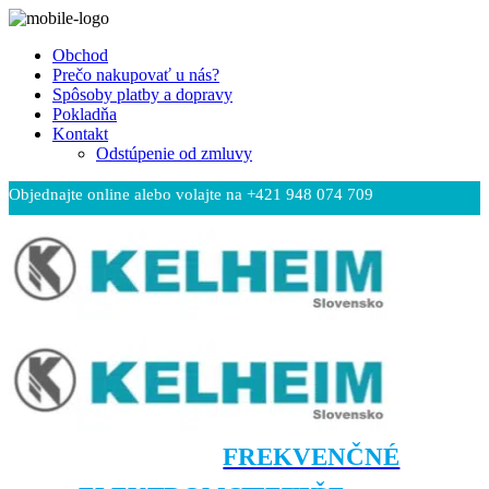
Obchod
Prečo nakupovať u nás?
Spôsoby platby a dopravy
Pokladňa
Kontakt
Odstúpenie od zmluvy
Objednajte online alebo volajte na +421 948 074 709
Čeština
FREKVENČNÉ