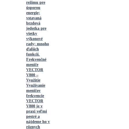
režimu pre
úsporou
energie;
vstavaná
brzdová
jedotka pre
všetky
výkonové
rady; mnoho
ďalších
funkcií.
Frekvenčné
meniče
VECTOR
V800 –
Využitie
Využívanie
meničov
frekvencie
VECTOR
V800 je v
praxi veľmi
pestré a
nájdeme ho v
rôznych