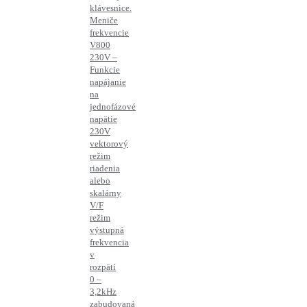
klávesnice.
Meniče
frekvencie
V800
230V –
Funkcie
napájanie
na
jednofázové
napätie
230V
vektorový
režim
riadenia
alebo
skalárny
V/F
režim
výstupná
frekvencia
v
rozpätí
0 –
3,2kHz
zabudovaná