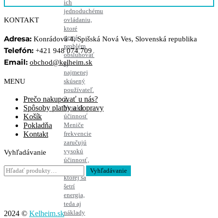
ich
jednoduchému
KONTAKT
ovládaniu,
ktoré
nemá
Adresa:
Konrádová 4, Spišská Nová Ves, Slovenská republika
problém
Telefón:
+421 948 074 709
obsluhovať
Email:
obchod@kelheim.sk
aj
najmenej
MENU
skúsený
používateľ.
Prečo nakupovať u nás?
2.
Spôsoby platby a dopravy
Vysoká
Košík
účinnosť
Pokladňa
Meniče
Kontakt
frekvencie
zaručujú
vysokú
Vyhľadávanie
účinnosť,
Hľadať:
vďaka
Vyhľadávanie
ktorej sa
šetrí
energia,
teda aj
náklady
2024 ©
Kelheim.sk