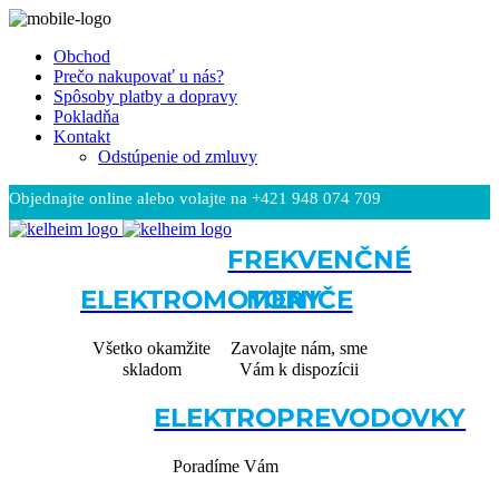
Obchod
Prečo nakupovať u nás?
Spôsoby platby a dopravy
Pokladňa
Kontakt
Odstúpenie od zmluvy
Objednajte online alebo volajte na +421 948 074 709
Čeština
FREKVENČNÉ
ELEKTROMOTORY
MENIČE
Všetko okamžite
Zavolajte nám, sme
skladom
Vám k dispozícii
ELEKTROPREVODOVKY
Poradíme Vám