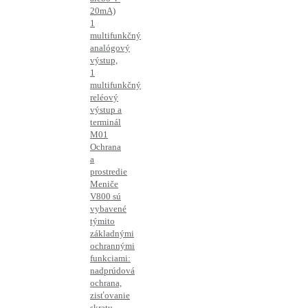
20mA)
1
multifunkčný
analógový
výstup,
1
multifunkčný
reléový
výstup a
terminál
M01
Ochrana
a
prostredie
Meniče
V800 sú
vybavené
týmito
základnými
ochrannými
funkciami:
nadprúdová
ochrana,
zisťovanie
skratu