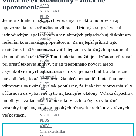
Vibračné elektromotory – vibračné
dostupné.
A550
upozornenia
STANDARD
PLUS
Jednou z funkcií niektorých vibračných elektromotorov sú aj
230V –
Použitie
upozornenia prostredníctvom vibrácií. Tieto výstrahy sú veľmi
čerpadlá
jednoduchým, spoľahlivým a v niektorých prípadoch aj diskrétnym
brúsky
riešením komunikácie s operátorom. Za najlepší príklad tejto
frézy
rezacie
skutočnosti môžeme považovať integráciu vibračných upozornení
stroje
do mobilných telefónov. Táto funkcia umožňuje telefónom vibrovať
stroje
pri prijatí textovej správy, prijatí telefónneho hovoru alebo
pre
potravinársky
akýchkoľvek iných upozornení či už sa jedná o budík alebo rôzne
priemysel
iné aplikácie, ktoré sa vám snažia niečo oznámiť. Tento fenomén
stroje
vibrovania sa ukázal byť tak populárny, že funkciou vibrovania sú v
pre
textilný
súčasnosti už vybavené aj tie najlacnejšie telefóny. Vďaka úspechu v
priemysel
mobilných zariadeniach a pokroku v technológii sa vibračné
iné
výstrahy implementujú do mnohých rôznych produktov v rôznych
400V
A550
STANDARD
veľkostiach.
PLUS
400V –
Charakteristika