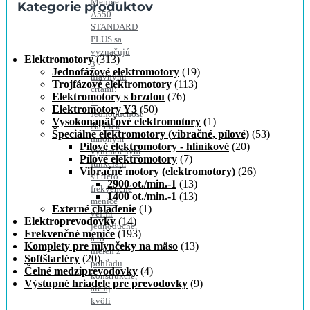
Meniče
Kategorie produktov
A550
STANDARD
PLUS sa
vyznačujú
Elektromotory
(313)
3
Jednofázové elektromotory
(19)
hlavnými
Trojfázové elektromotory
(113)
črtami:
Elektromotory s brzdou
(76)
1.
Elektromotory Y3
(50)
Jednoduchosť
Vysokonapäťové elektromotory
(1)
Napriek
Špeciálne elektromotory (vibračné, pílové)
(53)
mnohým
Pílové elektromotory - hliníkové
(20)
výnimočným
Pílové elektromotory
(7)
funkciám
Vibračné motory (elektromotory)
(26)
sú tieto
2900 ot./min.-1
(13)
frekvenčné
1400 ot./min.-1
(13)
meniče
Externé chladenie
(1)
veľmi
Elektroprevodovky
(14)
jednoduché,
Frekvenčné meniče
(193)
a to
Komplety pre mlynčeky na mäso
(13)
nielen z
Softštartéry
(20)
pohľadu
Čelné medziprevodovky
(4)
konštrukcie,
Výstupné hriadele pre prevodovky
(9)
ale aj
kvôli