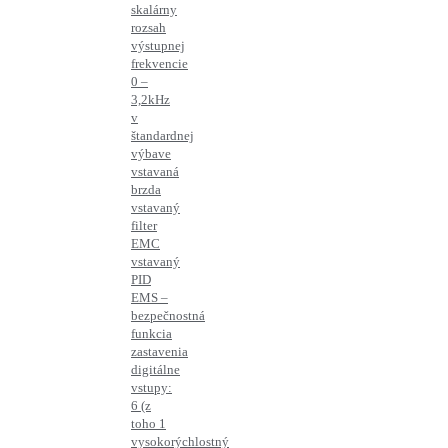
skalárny
rozsah
výstupnej
frekvencie
0 –
3,2kHz
v
štandardnej
výbave
vstavaná
brzda
vstavaný
filter
EMC
vstavaný
PID
EMS –
bezpečnostná
funkcia
zastavenia
digitálne
vstupy:
6 (z
toho 1
vysokorýchlostný