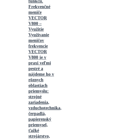
funkcií.
Frekvenčné
meniče
VECTOR
V800 –
Využitie
Využívanie
meničov
frekvencie
VECTOR
V800 je v
praxi veľmi
pestré a
nájdeme ho v
rôznych
oblastiach
priemyslu:
strojné
zariadenia,
vzduchotechnika,
čerpadlá,
papierenský
priemysel,
ťažké
strojárstvo,