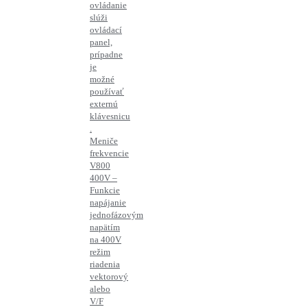
ovládanie
slúži
ovládací
panel,
prípadne
je
možné
používať
externú
klávesnicu
.
Meniče
frekvencie
V800
400V –
Funkcie
napájanie
jednofázovým
napätím
na 400V
režim
riadenia
vektorový
alebo
V/F