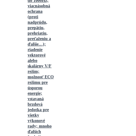
do 1000Hz;
viacnásobná
ochrana
(proti
nadprúdu,
prepätiu,
prehriatiu,
preťaženiu a
ďalšie…);
riadenie
vektorové
alebo
skalárny V/F
režim;
možnosť ECO
režimu pre
úsporou
energie;
vstavaná
brzdová
jedotka pre
všetky
výkonové
rady; mnoho
ďalších