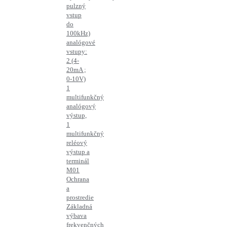
pulzný
vstup
do
100kHz)
analógové
vstupy:
2 (4-
20mA ;
0-10V)
1
multifunkčný
analógový
výstup,
1
multifunkčný
reléový
výstup a
terminál
M01
Ochrana
a
prostredie
Základná
výbava
frekvenčných