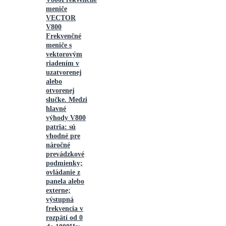
meniče
VECTOR
V800
Frekvenčné
meniče s
vektorovým
riadením v
uzatvorenej
alebo
otvorenej
slučke. Medzi
hlavné
výhody V800
patria: sú
vhodné pre
náročné
prevádzkové
podmienky;
ovládanie z
panela alebo
externe;
výstupná
frekvencia v
rozpätí od 0