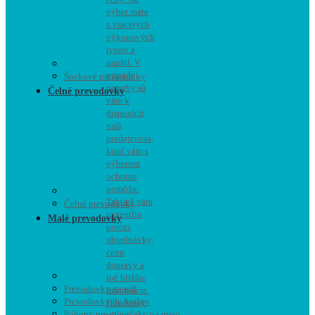
výber máte
z viacerých
výkonových
typov a
napätí. V
prípade
Šnekové prevodovky
potreby sú
Čelné prevodovky
vám k
dispozícii
naši
predajcovia,
ktorí vám s
výberom
ochotne
pomôžu.
Taktiež vám
Čelné prevodovky
vysvetlia
Malé prevodovky
proces
objednávky,
cenu
dopravy a
iné bližšie
Prevodovky na gril
informácie.
Prevodovky do kotlov
Hliníkový
Pohony pre mlynčeky na mäso