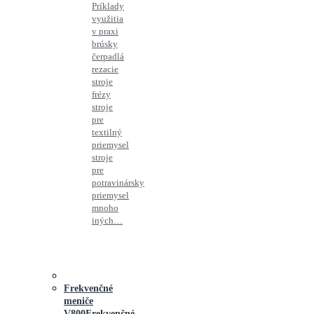
Príklady
využitia
v praxi
brúsky
čerpadlá
rezacie
stroje
frézy
stroje
pre
textilný
priemysel
stroje
pre
potravinársky
priemysel
mnoho
iných…
Frekvenčné
meniče
V800
Frekvenčné