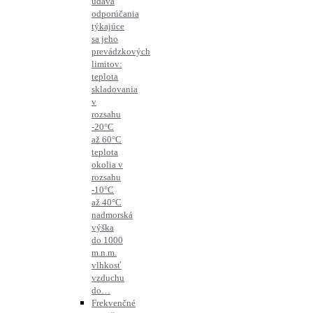
udáva
odporúčania
týkajúce
sa jeho
prevádzkových
limitov:
teplota
skladovania
v
rozsahu
-20°C
až 60°C
teplota
okolia v
rozsahu
-10°C
až 40°C
nadmorská
výška
do 1000
m.n.m.
vlhkosť
vzduchu
do…
Frekvenčné