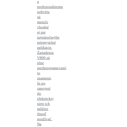
a
profesionálnemu
softvéru
sú
meniče
vhodné
aj pre
najnáročnejšie
priemyselné
aplikácie.
Zariadenia
V800 sú
plne
predprogramované,
to
znamená,
že po
zapojení
do
elektrickej
siete ich
môžete
ihneď
používať.
Na