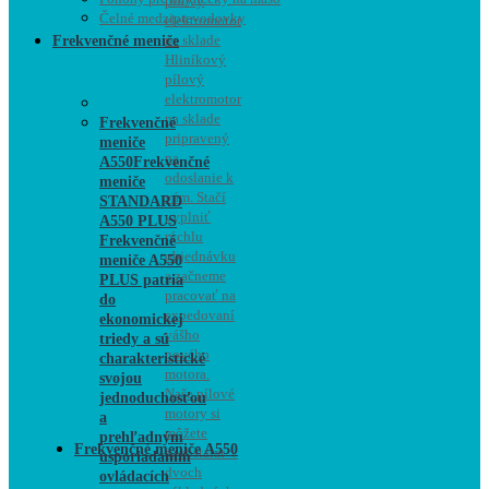
pílový
Čelné medziprevodovky
elektromotor
na sklade
Frekvenčné meniče
Hliníkový
pílový
elektromotor
na sklade
Frekvenčné
pripravený
meniče
na
A550
Frekvenčné
odoslanie k
meniče
vám. Stačí
STANDARD
vyplniť
A550 PLUS
rýchlu
Frekvenčné
objednávku
meniče A550
a začneme
PLUS patria
pracovať na
do
expedovaní
ekonomickej
vášho
triedy a sú
nového
charakteristické
motora.
svojou
Naše pílové
jednoduchosťou
motory si
a
môžete
prehľadným
Frekvenčné meniče A550
zaobstarať v
usporiadaním
dvoch
ovládacích