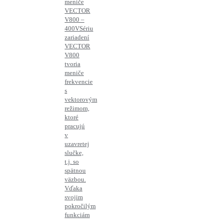
meniče
VECTOR
V800 –
400V
Sériu
zariadení
VECTOR
V800
tvoria
meniče
frekvencie
s
vektorovým
režimom,
ktoré
pracujú
v
uzavretej
slučke,
t.j. so
spätnou
väzbou.
Vďaka
svojim
pokročilým
funkciám