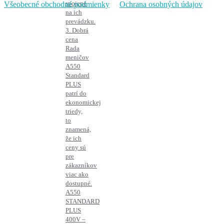
spojené
Všeobecné obchodné podmienky
Ochrana osobných údajov
na ich
prevádzku.
3. Dobrá
cena
Rada
meničov
A550
Standard
PLUS
patrí do
ekonomickej
triedy,
to
znamená,
že ich
ceny sú
pre
zákazníkov
viac ako
dostupné.
A550
STANDARD
PLUS
400V –