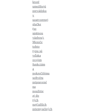
ktoré
umožňujú
prevádzku
v
uzatvorenej
slučke
(so
spätnou
väzbou).
Meniče
tohto
typu sú
vďaka
svojim
funkciám
a
pokročilému
softvéru
pripravené
na
použitie
aj do
tých
najťažších
priemyselných