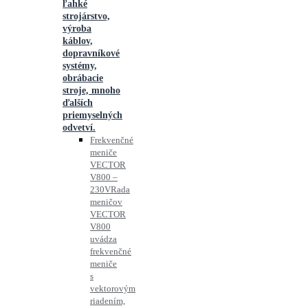
ľahké
strojárstvo,
výroba
káblov,
dopravníkové
systémy,
obrábacie
stroje, mnoho
ďalších
priemyselných
odvetví.
Frekvenčné
meniče
VECTOR
V800 –
230V
Rada
meničov
VECTOR
V800
uvádza
frekvenčné
meniče
s
vektorovým
riadením,