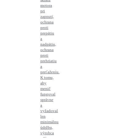
motora
pri
zapnutí,
ochrana
proti
prepätiu
a
nadpätiu,
ochrana
proti
prehriatiu
a
preťaženiu.
K tomu,
aby
menič
fungoval
správne
a
vyžadoval
len
minimálnu
údržbu,
výrobca