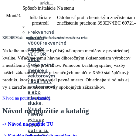
iných…
Spôsob inštalácie
Na stenu
Montáž
Inštalácia v
Odolnosť proti chemickým znečisteniam 
prostredí
znečisteniu prachom 3S3EN/IEC 60721-
Frekvenčné
meniče
KELHEIM.sk – najkvalitnejšie frekvenčné meniče na trhu
V800
Frekvenčné
meniče
Na kelheim.sk si môžete byť istý nákupom meničov v prvotriednej
VECTOR
kvalite. Vďačíme tomu hlavne dlhoročným skúsenostiam výrobcov
V800
Frekvenčné
a nestálemu vývoju produktov. Pomocou kvalitnej spätnej väzby
meniče s
našich zákazníkov sa z frekvenčných meničov X550 stál špičkový
vektorovým
produkt, ktorý na trhu zaujal pevné miesto. Objednajte si od nás aj
riadením v
uzatvorenej
vy a zaraďte sa medzi stovky spokojných zákazníkov.
alebo
otvorenej
Návod na použitie a katalóg
slučke.
Medzi
Návod na použitie a katalóg
hlavné
výhody
-> Návod na použitie TU
V800
patria: sú
-> Katalóg frekvenčných meničov tu