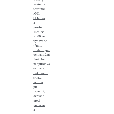
výstup a
terminál
M01
Ochrana
a
prostredie
Meniče
V800 sú
vybavené
týmito
základnými
ochrannými
funkciami:
nadprúdová
ochrana,
zisťovanie
skratu
motora
pri
zapnutí,
ochrana
proti
prepätiu
a