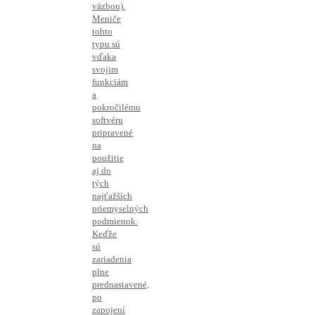
väzbou).
Meniče
tohto
typu sú
vďaka
svojim
funkciám
a
pokročilému
softvéru
pripravené
na
použitie
aj do
tých
najťažších
priemyselných
podmienok.
Keďže
sú
zariadenia
plne
prednastavené,
po
zapojení