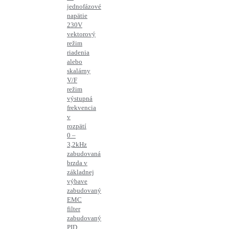
jednofázové
napätie
230V
vektorový
režim
riadenia
alebo
skalárny
V/F
režim
výstupná
frekvencia
v
rozpätí
0 –
3,2kHz
zabudovaná
brzda v
základnej
výbave
zabudovaný
EMC
filter
zabudovaný
PID