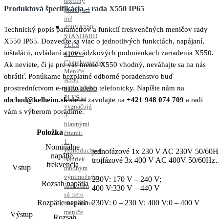
textilný
Produktová špecifikácia – rada X550 IP65
priemysel
iné
400V
A550
Technický popis parametrov a funkcií frekvenčných meničov rady
STANDARD
X550 IP65. Dozveďte sa viac o jednotlivých funkciách, napájaní,
PLUS
inštalácii, ovládaní a prevádzkových podmienkach zariadenia X550.
400V –
Charakteristika
Ak neviete, či je pre vás menič X550 vhodný, neváhajte sa na nás
Meniče
obrátiť. Ponúkame bezplatné odborné poradenstvo buď
A550
prostredníctvom e-mailu alebo telefonicky. Napíšte nám na
STANDARD
PLUS sa
obchod@kelheim.sk
alebo zavolajte na
+421 948 074 709
a radi
vyznačujú
vám s výberom poradíme.
3
hlavnými
Položka
črtami:
1.
Nominálne
Jednoduchosť
jednofázové 1x 230 V AC 230V 50/6
napätie,
Napriek
trojfázové 3x 400 V AC 400V 50/60
frekvencia
Vstup
mnohým
výnimočným
230V: 170 V – 240 V;
Rozsah napätia
funkciám
400 V:330 V – 440 V
sú tieto
Rozpätie napätia
230V: 0 – 230 V; 400 V:0 – 400 V
frekvenčné
meniče
Výstup
Rozsah