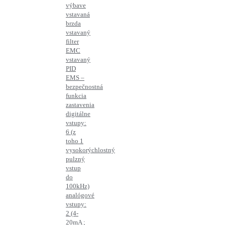
výbave
vstavaná
brzda
vstavaný
filter
EMC
vstavaný
PID
EMS –
bezpečnostná
funkcia
zastavenia
digitálne
vstupy:
6 (z
toho 1
vysokorýchlostný
pulzný
vstup
do
100kHz)
analógové
vstupy:
2 (4-
20mA ;