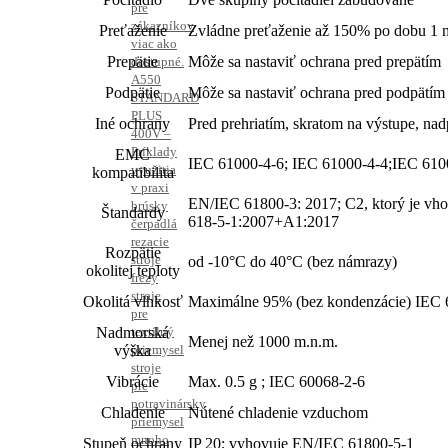
pre
zákazníkov
Preťaženie
Zvládne preťaženie až 150% po dobu 1 m
viac ako
Prepätie
Môže sa nastaviť ochrana pred prepätím
dostupné.
A550
Podpätie
Môže sa nastaviť ochrana pred podpätím
STANDARD
PLUS
Iné ochrany
Pred prehriatím, skratom na výstupe, na
400V –
Príklady
EMC
IEC 61000-4-6; IEC 61000-4-4;IEC 610
využitia
kompatibilita
v praxi
EN/IEC 61800-3: 2017; C2, ktorý je vh
brúsky
Štandardy
618-5-1:2007+A1:2017
čerpadlá
rezacie
Rozpätie
stroje
od -10°C do 40°C (bez námrazy)
okolitej teploty
frézy
stroje
Okolitá vlhkosť
Maximálne 95% (bez kondenzácie) IEC 
pre
Nadmorská
textilný
Menej než 1000 m.n.m.
výška
priemysel
stroje
Vibrácie
Max. 0.5 g ; IEC 60068-2-6
pre
potravinársky
Chladenie
Nútené chladenie vzduchom
priemysel
mnoho
Stupeň ochrany
IP 20; vyhovuje EN/IEC 61800-5-1