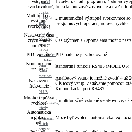
vstupná
15 sekcií, chodu programu, 4-stupňový 
vysokú
svorkovnica
funkcia, núdzové zastavenie a ďalšie fu
účinnosť,
vďaka
Multifunkčná
ktorej sa
2 multifunkčné výstupné svorkovnice so 
výstupná
šetrí
programových operácií, nulovej rýchlosti
svorkovnica
energia,
teda aj
Nastavenie času
náklady
zrýchlenia a
Čas zrýchlenia / spomalenia možno nastav
spojené
spomalenia
na ich
PID regulátor
PID riadenie je zabudované
prevádzku.
3. Dobrá
Komunikačné
cena
štandardná funkcia RS485 (MODBUS)
rozhranie
Rada
meničov
Analógový vstup: je možné zvoliť 4 až 2
Nastavenie
A550
Číslicový vstup: Zadávanie pomocou otáča
frekvencie
Standard
Komunikácia: port RS485
PLUS
patrí do
Mnohostupňová
4 multifunkčné vstupné svorkovnice, dá sa
ekonomickej
rýchlosť
triedy,
Automatická
to
regulácia
Môže byť zvolená automatická regulácia 
znamená,
napätia
že ich
ceny sú
Počítadlo
Dve skupiny počítadiel zabudované