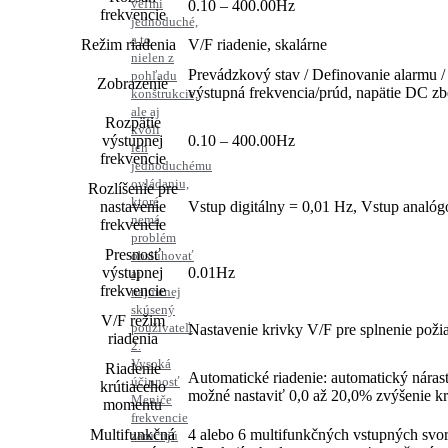
veľmi
0.10 – 400.00Hz
frekvencie
jednoduché,
a to
Režim riadenia
V/F riadenie, skalárne
nielen z
Prevádzkový stav / Definovanie alarmu / 
pohľadu
Zobrazenie
výstupná frekvencia/prúd, napätie DC zber
konštrukcie,
ale aj
Rozpätie
kvôli
výstupnej
0.10 – 400.00Hz
ich
frekvencie
jednoduchému
ovládaniu,
Rozlíšenie pre
ktoré
nastavenie
Vstup digitálny = 0,01 Hz, Vstup analó
nemá
frekvencie
problém
Presnosť
obsluhovať
výstupnej
0.01Hz
aj
frekvencie
najmenej
skúsený
V/F režim
používateľ.
Nastavenie krivky V/F pre splnenie poži
riadenia
2.
Vysoká
Riadenie
Automatické riadenie: automatický nárast
účinnosť
krútiaceho
možné nastaviť 0,0 až 20,0% zvýšenie k
Meniče
momentu
frekvencie
Multifunkčná
4 alebo 6 multifunkčných vstupných svori
zaručujú