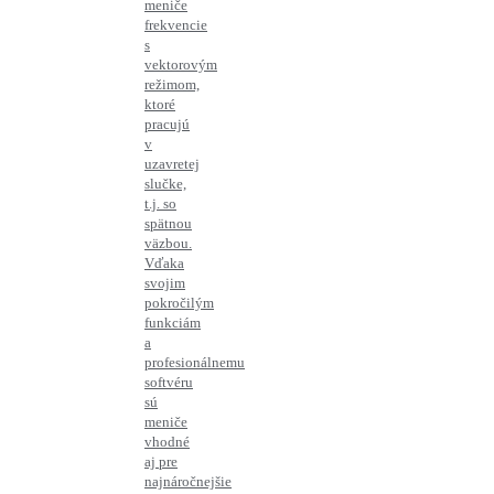
meniče
frekvencie
s
vektorovým
režimom,
ktoré
pracujú
v
uzavretej
slučke,
t.j. so
spätnou
väzbou.
Vďaka
svojim
pokročilým
funkciám
a
profesionálnemu
softvéru
sú
meniče
vhodné
aj pre
najnáročnejšie