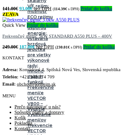
skalárny
V/F režim;
Pôvodná
Aktuálna
141.00
€
93.00
€
Pridať do košíka
(
114.39
€
s DPH)
možnosť
cena
cena
ZĽAVA
ECO režimu
bola:
je:
pre
141.00€.
93.00€.
Quick View
Pridať do košíka
úsporou
energie;
Frekvenčný menič 3kW STANDARD A550 PLUS – 400V
vstavaná
brzdová
Pôvodná
Aktuálna
249.00
€
187.00
€
Pridať do košíka
(
230.01
€
s DPH)
jedotka
cena
cena
pre všetky
bola:
je:
KONTAKT
výkonové
249.00€.
187.00€.
rady;
Adresa:
Konrádová 4, Spišská Nová Ves, Slovenská republika
mnoho
ďalších
Telefón:
+421 948 074 709
funkcií.
Email:
obchod@kelheim.sk
Frekvenčné
meniče
MENU
VECTOR
V800 –
Prečo nakupovať u nás?
Využitie
Spôsoby platby a dopravy
Využívanie
Košík
meničov
Pokladňa
frekvencie
Kontakt
VECTOR