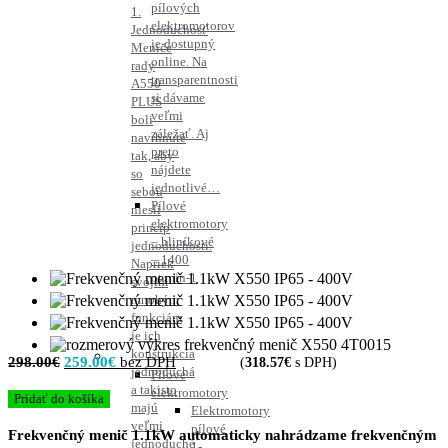
pílových
1.
elektromotorov
Jednoduchosť
je dostupný
Meniče
online. Na
rady
transparentnosti
A550
si dávame
PLUS
veľmi
boli
záležať. Aj
navrhnuté
preto
tak, aby
nájdete
so
jednotlivé…
sebou
Pílové
niesli
elektromotory
princíp
– hliníkové
jednoduchosti.
– 1400
Napriek
ot.min-1
svojim
mnohým
funkciám
je ich
konštrukcia
Pôvodná
Aktuálna
298.00
€
259.00
€
(
318.57
€
s DPH)
jednoduchá
Pílové
cena
cena
a takisto
elektromotory
Pridať do košíka
majú
bola:
je:
Elektromotory
veľmi
pílové
298.00€.
259.00€.
Frekvenčný menič 1.1kW automaticky nahrádzame frekvenčným
jednoduché
1-