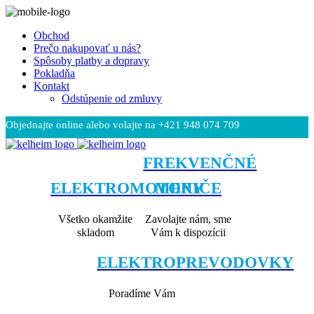
Obchod
Prečo nakupovať u nás?
Spôsoby platby a dopravy
Pokladňa
Kontakt
Odstúpenie od zmluvy
Objednajte online alebo volajte na +421 948 074 709
Čeština
FREKVENČNÉ
ELEKTROMOTORY
MENIČE
Všetko okamžite
Zavolajte nám, sme
skladom
Vám k dispozícii
ELEKTROPREVODOVKY
Poradíme Vám