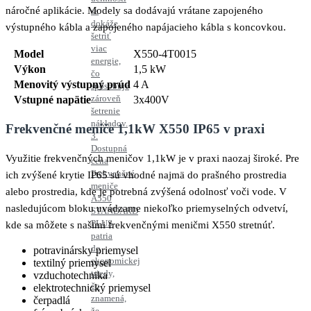
náročné aplikácie. Modely sa dodávajú vrátane zapojeného
sa
dokáže
výstupného kábla a zapojeného napájacieho kábla s koncovkou.
šetriť
viac
Model
X550-4T0015
energie,
Výkon
1,5 kW
čo
Menovitý výstupný prúd
4 A
spôsobuje
zároveň
Vstupné napätie
3x400V
šetrenie
nákladov.
Frekvenčné meniče 1,1kW X550 IP65 v praxi
3.
Dostupná
Využitie frekvenčných meničov 1,1kW je v praxi naozaj široké. Pre
cena
Frekvenčné
ich zvýšené krytie IP65 sú vhodné najmä do prašného prostredia
meniče
alebo prostredia, kde je potrebná zvýšená odolnosť voči vode. V
A550
nasledujúcom bloku uvádzame niekoľko priemyselných odvetví,
STANDARD
PLUS
kde sa môžete s našimi frekvenčnými meničmi X550 stretnúť.
patria
do
potravinársky priemysel
ekonomickej
textilný priemysel
triedy,
vzduchotechnika
čo
elektrotechnický priemysel
znamená,
čerpadlá
že