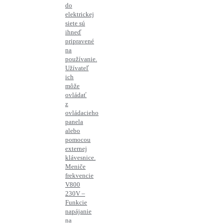
do
elektrickej
siete sú
ihneď
pripravené
na
používanie.
Užívateľ
ich
môže
ovládať
z
ovládacieho
panela
alebo
pomocou
externej
klávesnice.
Meniče
frekvencie
V800
230V –
Funkcie
napájanie
na