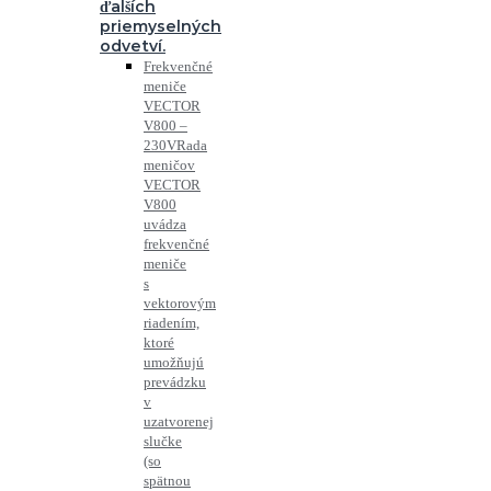
ďalších
priemyselných
odvetví.
Frekvenčné
meniče
VECTOR
V800 –
230V
Rada
meničov
VECTOR
V800
uvádza
frekvenčné
meniče
s
vektorovým
riadením,
ktoré
umožňujú
prevádzku
v
uzatvorenej
slučke
(so
spätnou