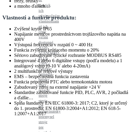
frézy, brúsky
napriek
a mnoho ďalších…
ich
výnimočným
Vlastnosti a funkcie produktu:
vlastnostiam
sú ich
Zvýšené krytie IP65
ceny
Napájanie meničov prostredníctvom trojfázového napätia na
veľmi
400V
dostupné.
Výstupná frekvencia v rozpätí 0 ~ 400 Hz
A550
Funkcia zvýšenia krútiaceho momentu o 20%
STANDARD
Sériovo zabudované fyzické rozhranie MODBUS RS485
PLUS
Integrované 4 alebo 6 digitálne vstupy (podľa modelu) a 1
230V –
analógový vstup (0-10 V alebo 4-20mA)
Použitie
2 multifunkčné reléové výstupy
čerpadlá
EMS – bezpečnostná funkcia zastavenia
brúsky
Funkcia pripojenia PTC alebo termokontaktu motora
frézy
Zabudovaný zdroj na externé napájanie +24 V
rezacie
Štandardne zabudované funkcie PID, PLC, AVR, 2 počítadlá
stroje
a ďalšie…
stroje
Spĺňa štandardy EN/IEC 61800-3: 2017; C2, ktorý je určený
pre
do 1. prostredia; EN 61800-3:2004+A1:2012; EN 618-5-
potravinársky
1:2007+A1:2017
priemysel
stroje
pre