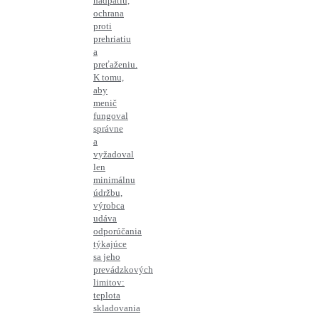
nadpätiu,
ochrana
proti
prehriatiu
a
preťaženiu.
K tomu,
aby
menič
fungoval
správne
a
vyžadoval
len
minimálnu
údržbu,
výrobca
udáva
odporúčania
týkajúce
sa jeho
prevádzkových
limitov:
teplota
skladovania