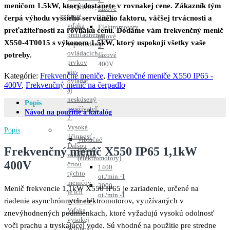
meničom 1.5kW, ktorý dostanete v rovnakej cene. Zákazník tým
ovládanie,
fázové
ktoré
čerpá výhodu vyššieho servisného faktoru, väčšej trvácnosti a
230V
vďaka
Elektromotory
preťažiteľnosti za rovnakú cenu. Dodáme vám frekvenčný menič
prehľadnému
pílové
X550-4T0015 s výkonom 1.5kW, ktorý uspokojí všetky vaše
usporiadaniu
3-
ovládacích
potreby.
fázové
prvkov
400V
vie
Kategórie:
Frekvenčné meniče
,
Frekvenčné meniče X550 IP65 -
ovládať
400V
,
Frekvenčný menič na čerpadlo
aj
neskúsený
Popis
používateľ.
Návod na použitie a katalóg
2.
Vysoká
Popis
účinnosť
Vibračné
Ďalšou
Frekvenčný menič X550 IP65 1,1kW
motory
základnou
(elektromotory)
400V
črtou
1400
týchto
ot./min.-1
meničov
2900
Menič frekvencie 1,1kW X550 IP65 je zariadenie, určené na
je ich
ot./min.-1
riadenie asynchrónnych elektromotorov, využívaných v
účinnosť.
Vďaka
znevýhodnených podmienkach, ktoré vyžadujú vysokú odolnosť
vysokej
voči prachu a tryskajúcej vode. Sú vhodné na použitie pre stredne
účinnosti