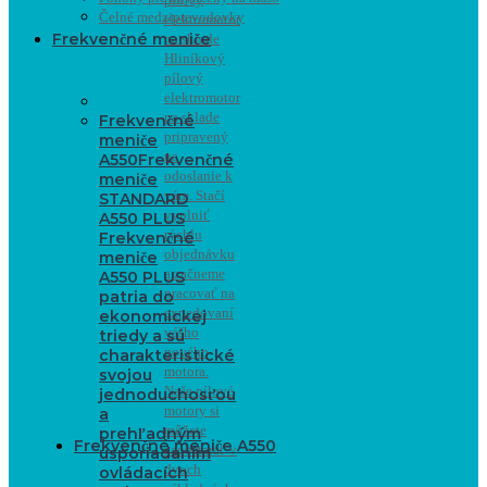
Čelné medziprevodovky
elektromotor
Frekvenčné meniče
na sklade
Hliníkový
pílový
elektromotor
na sklade
Frekvenčné
pripravený
meniče
na
A550
Frekvenčné
odoslanie k
meniče
vám. Stačí
STANDARD
vyplniť
A550 PLUS
rýchlu
Frekvenčné
objednávku
meniče
a začneme
A550 PLUS
pracovať na
patria do
expedovaní
ekonomickej
vášho
triedy a sú
nového
charakteristické
motora.
svojou
Naše pílové
jednoduchosťou
motory si
a
môžete
prehľadným
Frekvenčné meniče A550
zaobstarať v
usporiadaním
dvoch
ovládacích