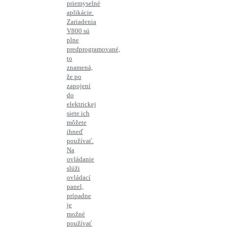
priemyselné
aplikácie.
Zariadenia
V800 sú
plne
predprogramované,
to
znamená,
že po
zapojení
do
elektrickej
siete ich
môžete
ihneď
používať.
Na
ovládanie
slúži
ovládací
panel,
prípadne
je
možné
používať