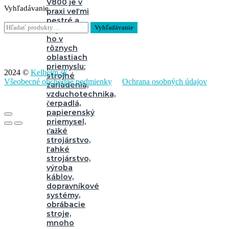
V800 je v
Vyhľadávanie
praxi veľmi
pestré a
Hľadať:
Vyhľadávanie
nájdeme
ho v
rôznych
oblastiach
priemyslu:
2024 ©
Kelheim.sk
strojné
Všeobecné obchodné podmienky
Ochrana osobných údajov
zariadenia,
vzduchotechnika,
čerpadlá,
papierenský
priemysel,
ťažké
strojárstvo,
ľahké
strojárstvo,
výroba
káblov,
dopravníkové
systémy,
obrábacie
stroje,
mnoho