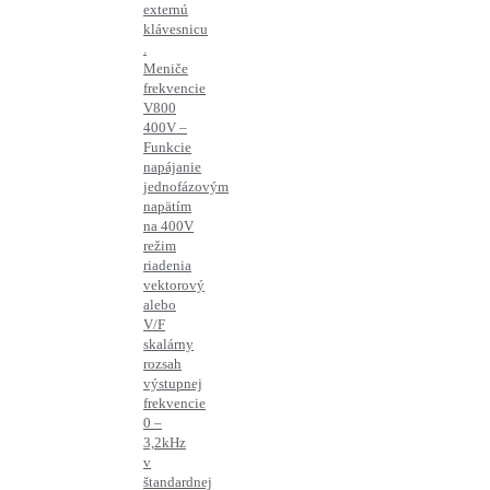
externú
klávesnicu
.
Meniče
frekvencie
V800
400V –
Funkcie
napájanie
jednofázovým
napätím
na 400V
režim
riadenia
vektorový
alebo
V/F
skalárny
rozsah
výstupnej
frekvencie
0 –
3,2kHz
v
štandardnej