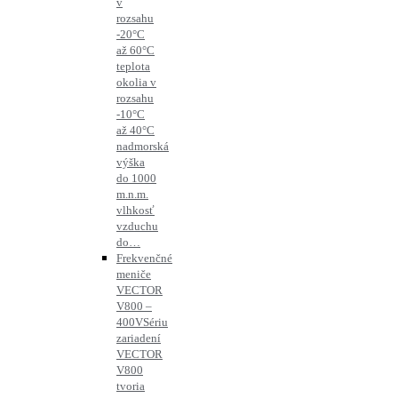
v
rozsahu
-20°C
až 60°C
teplota
okolia v
rozsahu
-10°C
až 40°C
nadmorská
výška
do 1000
m.n.m.
vlhkosť
vzduchu
do…
Frekvenčné
meniče
VECTOR
V800 –
400V
Sériu
zariadení
VECTOR
V800
tvoria