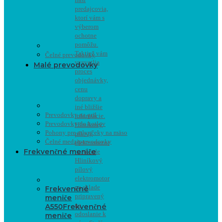
predajcovia,
ktorí vám s
výberom
ochotne
pomôžu.
Taktiež vám
Čelné prevodovky
vysvetlia
Malé prevodovky
proces
objednávky,
cenu
dopravy a
iné bližšie
Prevodovky na gril
informácie.
Prevodovky do kotlov
Hliníkový
Pohony pre mlynčeky na mäso
pílový
Čelné medziprevodovky
elektromotor
Frekvenčné meniče
na sklade
Hliníkový
pílový
elektromotor
na sklade
Frekvenčné
pripravený
meniče
na
A550
Frekvenčné
odoslanie k
meniče