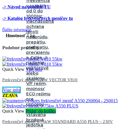
frekvencia
v rozpätí
-> Návod na použitie TU
od 0 do
1000Hz;
-> Katalóg frekvenčných meničov tu
viacnásobná
ochrana
Ďalšie informácie
(proti
Hmotnosť
1 kg
nadprúdu,
prepätiu,
prehriatiu,
Podobné produkty
preťaženiu
a ďalšie…);
riadenie
vektorové
Quick View
Viac info
alebo
skalárny
Frekvenčný menič 55kW VECTOR V810
V/F režim;
možnosť
Viac info
ECO režimu
ZĽAVA
pre
úsporou
energie;
Quick View
Pridať do košíka
vstavaná
brzdová
Frekvenčný menič 0,75kW STANDARD A550 PLUS – 230V
jedotka