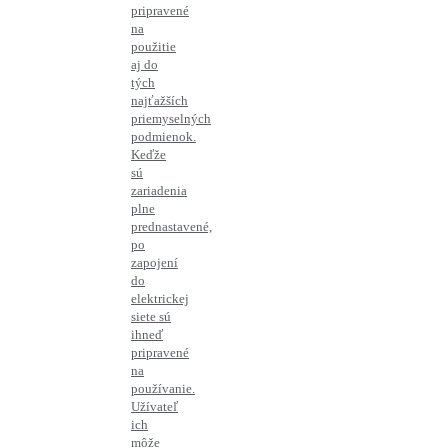
pripravené
na
použitie
aj do
tých
najťažších
priemyselných
podmienok.
Keďže
sú
zariadenia
plne
prednastavené,
po
zapojení
do
elektrickej
siete sú
ihneď
pripravené
na
používanie.
Užívateľ
ich
môže