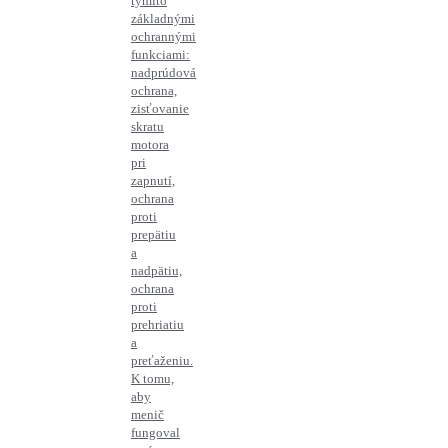
týmito
základnými
ochrannými
funkciami:
nadprúdová
ochrana,
zisťovanie
skratu
motora
pri
zapnutí,
ochrana
proti
prepätiu
a
nadpätiu,
ochrana
proti
prehriatiu
a
preťaženiu.
K tomu,
aby
menič
fungoval