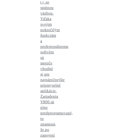
t.j. so
spätnou
väzbou.
Vďaka
svojim
pokročilým
funkciám
a
profesionálnemu
softvéru
sú
meniče
vhodné
aj pre
najnáročnejšie
priemyselné
aplikácie.
Zariadenia
V800 sú
plne
predprogramované,
to
znamená,
že po
zapojení