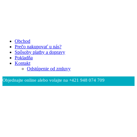
Obchod
Prečo nakupovať u nás?
Spôsoby platby a dopravy
Pokladňa
Kontakt
Odstúpenie od zmluvy
Objednajte online alebo volajte na +421 948 074 709
Čeština