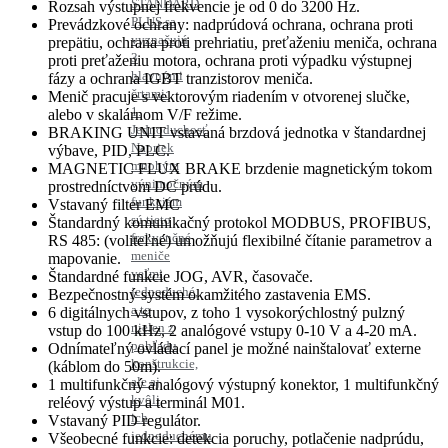
STANDARD
Rozsah výstupnej frekvencie je od 0 do 3200 Hz.
PLUS sa
Prevádzkové ochrany: nadprúdová ochrana, ochrana proti
vyznačujú
prepätiu, ochrana proti prehriatiu, preťaženiu meniča, ochrana
3
proti preťaženiu motora, ochrana proti výpadku výstupnej
hlavnými
fázy a ochrana IGBT tranzistorov meniča.
črtami:
Menič pracuje s vektorovým riadením v otvorenej slučke,
1.
alebo v skalárnom V/F režime.
Jednoduchosť
BRAKING UNIT vstavaná brzdová jednotka v štandardnej
Napriek
výbave, PID, PLC.
mnohým
MAGNETIC FLUX BRAKE brzdenie magnetickým tokom
výnimočným
prostredníctvom DC prúdu.
funkciám
Vstavaný filter EMC
sú tieto
Štandardný komunikačný protokol MODBUS, PROFIBUS,
frekvenčné
RS 485: (voliteľné) umožňujú flexibilné čítanie parametrov a
meniče
mapovanie.
veľmi
Štandardné funkcie JOG, AVR, časovače.
jednoduché,
Bezpečnostný systém okamžitého zastavenia EMS.
a to
6 digitálnych vstupov, z toho 1 vysokorýchlostný pulzný
nielen z
vstup do 100 kHz, 2 analógové vstupy 0-10 V a 4-20 mA.
pohľadu
Odnímateľný ovládací panel je možné nainštalovať externe
konštrukcie,
(káblom do 50m).
ale aj
1 multifunkčný analógový výstupný konektor, 1 multifunkčný
kvôli
reléový výstup a terminál M01.
ich
Vstavaný PID regulátor.
jednoduchému
Všeobecné funkcie: detekcia poruchy, potlačenie nadprúdu,