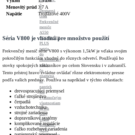
Výkon
1,5 kW
3.
Menovitý prúd
3,7 A
Dostupná
Napätie
Trojfázové 400V
cena
Frekvenčné
meniče
A550
Séria V800 je vhodná pre množstvo použití
STANDARD
PLUS
patria
Frekvenčný menič série V800 s výkonom 1,5kW je vďaka svojim
do
pokročilým funkciám vhodný do rôznych odvetví. Používajú ho
ekonomickej
triedy,
stovky spokojných zákazníkov po celom Slovensku i v zahraničí.
čo
Tento prístroj hravo zvládne ovládať rôzne elektromotory presne
znamená,
podľa vašich predstáv. Používa sa napríklad v týchto oblastiach:
že
napriek
drevospracujúci priemysel
ich
ťažké strojárstvo
výnimočným
čerpadlá
vlastnostiam
vzduchotechnika
sú ich
strojné zariadenia
ceny
dopravníkové systémy
veľmi
komplikované regulácie
dostupné.
ťažko rozbehové zariadenia
A550
papierenský priemysel