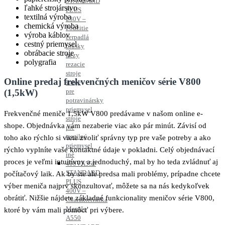
STANDARD
ľahké strojárstvo
PLUS
textilná výroba
230V –
chemická výroba
Použitie
výroba káblov
čerpadlá
cestný priemysel
brúsky
obrábacie stroje
frézy
polygrafia
rezacie
stroje
Online predaj frekvenčných meničov série V800
stroje
(1,5kW)
pre
potravinársky
priemysel
Frekvenčné meniče 1,5kW V800 predávame v našom online e-
stroje
shope. Objednávka vám nezaberie viac ako pár minút. Závisí od
pre
textilný
toho ako rýchlo si viete zvoliť správny typ pre vaše potreby a ako
priemysel
rýchlo vyplníte vaše kontaktné údaje v pokladni. Celý objednávací
iné
proces je veľmi intuitívny a jednoduchý, mal by ho teda zvládnuť aj
400V
A550
STANDARD
počítačový laik. Ak by ste ale predsa mali problémy, prípadne chcete
PLUS
výber meniča najprv skonzultovať, môžete sa na nás kedykoľvek
400V –
obrátiť. Nižšie nájdete základné funkcionality meničov série V800,
Charakteristika
Meniče
ktoré by vám mali pomôcť pri výbere.
A550