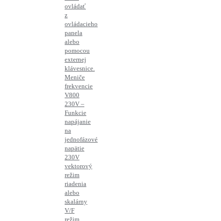
ovládať
z
ovládacieho
panela
alebo
pomocou
externej
klávesnice.
Meniče
frekvencie
V800
230V –
Funkcie
napájanie
na
jednofázové
napätie
230V
vektorový
režim
riadenia
alebo
skalárny
V/F
režim