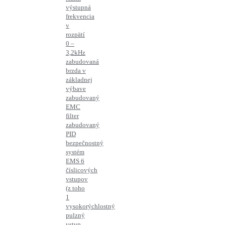
výstupná
frekvencia
v
rozpätí
0 –
3,2kHz
zabudovaná
brzda v
základnej
výbave
zabudovaný
EMC
filter
zabudovaný
PID
bezpečnostný
systém
EMS 6
číslicových
vstupov
(z toho
1
vysokorýchlostný
pulzný
vstup