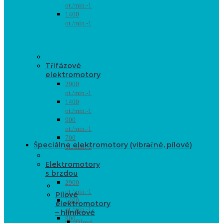
ot./min.-1
1400
ot./min.-1
Třífázové
elektromotory
2900
ot./min.-1
1400
ot./min.-1
900
ot./min.-1
700
Špeciálne elektromotory (vibračné, pílové)
ot./min.-1
Elektromotory
s brzdou
2900
ot./min.-1
Pílové
1400
elektromotory
ot./min.-1
– hliníkové
900
Pílové