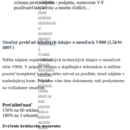
ovládaniu,
ochrana proti nadpätiu / podpätiu, nastavenie V/F
ktoré
používateľskej krivky a mnoho ďalších…
nemá
problém
obsluhovať
aj
najmenej
skúsený
Stručný prehľad dôležitých údajov o meničoch V800 (1,5kW-
používateľ.
400V)
2.
Vysoká
účinnosť
Nižšie nájdete zopár základných technických údajov o meničoch
Meniče
série V800. V prípade záujmu o doplňujúce informácie si môžete
frekvencie
pozrieť kompletný katalóg alebo návod na použitie, ktorý nájdete v
zaručujú
vysokú
nasledujúcej karte. Prípadne vám tieto dokumenty radi poskytneme
účinnosť,
na vyžiadanie emailom.
vďaka
ktorej sa
šetrí
Preťažiteľnosť
energia,
150% na 60 sekúnd
teda aj
180% na 3 sekundy
náklady
spojené
Zvýšenie krútiaceho momentu:
na ich