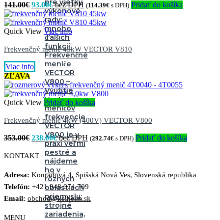
pre všetky
Pôvodná
Aktuálna
141.00
€
93.00
€
Pridať do košíka
(
114.39
€
s DPH)
výkonové
cena
cena
rady;
bola:
je:
mnoho
141.00€.
93.00€.
Quick View
Viac info
ďalších
funkcií.
Frekvenčný menič 45kW VECTOR V810
Frekvenčné
meniče
Viac info
VECTOR
ZĽAVA
V800 –
Využitie
Využívanie
Quick View
Pridať do košíka
meničov
frekvencie
Frekvenčný menič 4kW (400V) VECTOR V800
VECTOR
V800 je v
Pôvodná
Aktuálna
353.00
€
238.00
€
Pridať do košíka
(
292.74
€
s DPH)
praxi veľmi
cena
cena
pestré a
bola:
je:
KONTAKT
nájdeme
353.00€.
238.00€.
ho v
Adresa:
Konrádová 4, Spišská Nová Ves, Slovenská republika
rôznych
Telefón:
+421 948 074 709
oblastiach
priemyslu:
Email:
obchod@kelheim.sk
strojné
zariadenia,
MENU