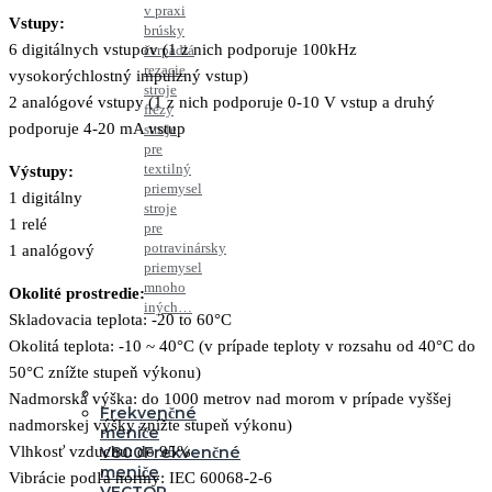
v praxi
Vstupy:
brúsky
6 digitálnych vstupov (1 z nich podporuje 100kHz
čerpadlá
rezacie
vysokorýchlostný impulzný vstup)
stroje
2 analógové vstupy (1 z nich podporuje 0-10 V vstup a druhý
frézy
podporuje 4-20 mA vstup
stroje
pre
textilný
Výstupy:
priemysel
1 digitálny
stroje
1 relé
pre
potravinársky
1 analógový
priemysel
mnoho
Okolité prostredie:
iných…
Skladovacia teplota: -20 to 60°C
Okolitá teplota: -10 ~ 40°C (v prípade teploty v rozsahu od 40°C do
50°C znížte stupeň výkonu)
Nadmorská výška: do 1000 metrov nad morom v prípade vyššej
Frekvenčné
nadmorskej výšky znížte stupeň výkonu)
meniče
Vlhkosť vzduchu: do 95%
V800
Frekvenčné
meniče
Vibrácie podľa normy: IEC 60068-2-6