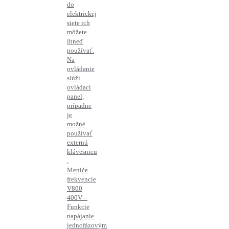
do
elektrickej
siete ich
môžete
ihneď
používať.
Na
ovládanie
slúži
ovládací
panel,
prípadne
je
možné
používať
externú
klávesnicu
.
Meniče
frekvencie
V800
400V –
Funkcie
napájanie
jednofázovým