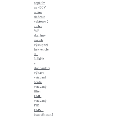
napätím
na 400V
režim
riadenia
vektorový
alebo
V/F
skalárny
rozsah
výstupnej
frekvencie
0 –
3,2kHz
v
štandardnej
výbave
vstavaná
brzda
vstavaný
filter
EMC
vstavaný
PID
EMS –
bezpečnostná