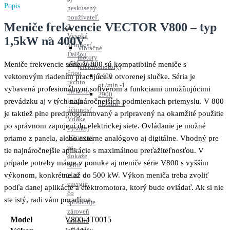
Popis
neskúsený
používateľ.
Meniče frekvencie VECTOR V800 – typ
2.
Vysoká
1,5kW na 400V
účinnosť
Vibračné
Ďalšou
motory
základnou
Meniče frekvencie série V 800 sú kompatibilné meniče s
(elektromotory)
črtou
1400
vektorovým riadením pracujúce v otvorenej slučke. Séria je
týchto
ot./min.-1
vybavená profesionálnym softvérom a funkciami umožňujúcimi
meničov
2900
je ich
prevádzku aj v tých najnáročnejších podmienkach priemyslu. V 800
ot./min.-1
účinnosť.
je taktiež plne predprogramovaný a pripravený na okamžité použitie
Vďaka
po správnom zapojení do elektrickej siete. Ovládanie je možné
vysokej
účinnosti
priamo z panela, alebo externe analógovo aj digitálne. Vhodný pre
sa
tie najnáročnejšie aplikácie s maximálnou preťažiteľnosťou. V
dokáže
prípade potreby máme v ponuke aj meniče série V800 s vyšším
šetriť
viac
výkonom, konkrétne až do 500 kW. Výkon meniča treba zvoliť
energie,
podľa danej aplikácie a elektromotora, ktorý bude ovládať. Ak si nie
čo
ste istý, radi vám poradíme.
spôsobuje
zároveň
Model
V800-4T0015
šetrenie
nákladov.