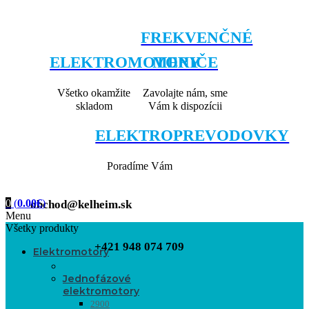
FREKVENČNÉ
ELEKTROMOTORY
MENIČE
Všetko okamžite
Zavolajte nám, sme
skladom
Vám k dispozícii
ELEKTROPREVODOVKY
Poradíme Vám
0
(
0.00
€
)
obchod@kelheim.sk
Menu
Všetky produkty
+421 948 074 709
Elektromotory
Jednofázové
elektromotory
2900