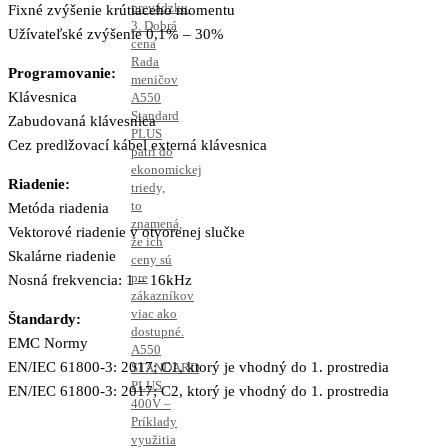
prevádzku.
Fixné zvýšenie krútiaceho momentu
3. Dobrá
Užívateľské zvýšenie 0,1% – 30%
cena
Rada
Programovanie:
meničov
Klávesnica
A550
Standard
Zabudovaná klávesnica
PLUS
Cez predlžovací kábel externá klávesnica
patrí do
ekonomickej
Riadenie:
triedy,
to
Metóda riadenia
znamená,
Vektorové riadenie v otvorenej slučke
že ich
Skalárne riadenie
ceny sú
pre
Nosná frekvencia: 1 – 16kHz
zákazníkov
viac ako
Štandardy:
dostupné.
EMC Normy
A550
EN/IEC 61800-3: 2017; C1, ktorý je vhodný do 1. prostredia
STANDARD
PLUS
EN/IEC 61800-3: 2017; C2, ktorý je vhodný do 1. prostredia
400V –
Príklady
využitia