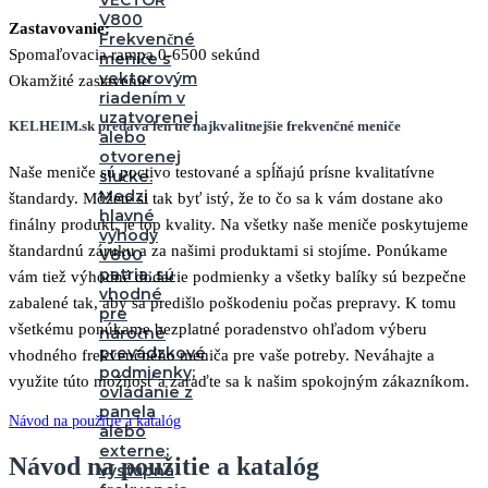
VECTOR
V800
Zastavovanie:
Frekvenčné
Spomaľovacia rampa 0-6500 sekúnd
meniče s
vektorovým
Okamžité zastavenie
riadením v
uzatvorenej
KELHEIM.sk predáva len tie najkvalitnejšie frekvenčné meniče
alebo
otvorenej
Naše meniče sú poctivo testované a spĺňajú prísne kvalitatívne
slučke.
Medzi
štandardy. Môžete si tak byť istý, že to čo sa k vám dostane ako
hlavné
finálny produkt, je top kvality. Na všetky naše meniče poskytujeme
výhody
štandardnú záruku a za našimi produktami si stojíme. Ponúkame
V800
patria: sú
vám tiež výhodné dodacie podmienky a všetky balíky sú bezpečne
vhodné
zabalené tak, aby sa predišlo poškodeniu počas prepravy. K tomu
pre
všetkému ponúkame bezplatné poradenstvo ohľadom výberu
náročné
prevádzkové
vhodného frekvenčného meniča pre vaše potreby. Neváhajte a
podmienky;
využite túto možnosť a zaraďte sa k našim spokojným zákazníkom.
ovládanie z
panela
Návod na použitie a katalóg
alebo
externe;
Návod na použitie a katalóg
výstupná