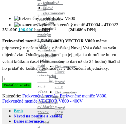
jednotlivé…
sebou
Pílové
niesli
elektromotory
princíp
– hliníkové
jednoduchosti.
– 1400
Napriek
ot.min-1
Pôvodná
Aktuálna
251.00
€
196.00
€
svojim
(
241.08
€
s DPH)
mnohým
cena
cena
funkciám
Frekvenčný menič 1,5kW (400V) VECTOR V800
máme
bola:
je:
je ich
pripravený v našom sklade v Spišskej Novej Vsi a čaká na vašu
251.00€.
196.00€.
konštrukcia
objednávku. Odošleme ho ihneď po jej prijatí a doručíme ho vo
jednoduchá
Pílové
a takisto
veľmi krátkom čase. (často sa nám to darí už do 24 hodín) Stačí si
elektromotory
majú
Elektromotory
ho pridať do košíka a pokračovať v dokončení objednávky.
veľmi
pílové
jednoduché
1-
množstvo
ovládanie,
fázové
Frekvenčný
Pridať do košíka
ktoré
230V
menič
vďaka
Elektromotory
1,5kW
Kategórie:
Frekvenčné meniče
,
Frekvenčné meniče V800
,
prehľadnému
pílové
(400V)
Frekvenčné meniče VECTOR V800 - 400V
usporiadaniu
3-
VECTOR
ovládacích
fázové
V800
Popis
prvkov
400V
Návod na použitie a katalóg
vie
Ďalšie informácie
ovládať
aj