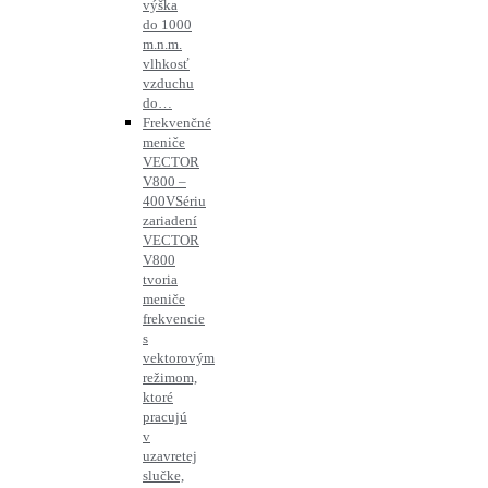
výška
do 1000
m.n.m.
vlhkosť
vzduchu
do…
Frekvenčné
meniče
VECTOR
V800 –
400V
Sériu
zariadení
VECTOR
V800
tvoria
meniče
frekvencie
s
vektorovým
režimom,
ktoré
pracujú
v
uzavretej
slučke,